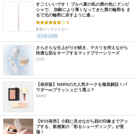
すごくいいです！ ブルベ夏の私の唇の色にドンピ
シャで、 加齢により薄くなってきた唇の輪郭を ま
るで元の輪郭に戻すように違…
6
影色リップメイカー
ランキングIN
さらさらな仕上がりが続き、テカリを抑えながら
快適な肌をキープするマッドブラーシリーズ
【保存版】NARSの大人気チークを徹底解説！パ
ウダーorブラッシュどう選ぶ？
NARS
【9/15発売】小顔に見せながら顔の印象までアッ
プする、新感覚の「彩るシェーディング」が登
場！