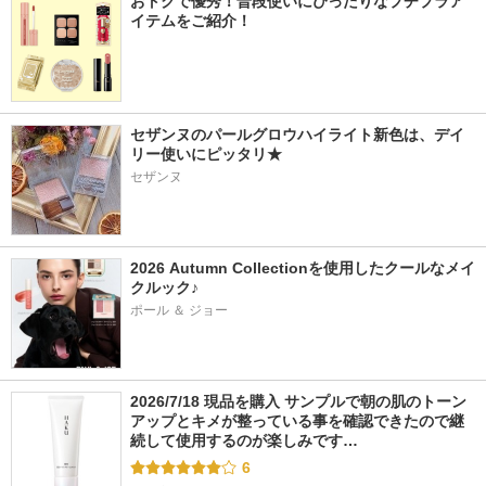
おトクで優秀！普段使いにぴったりなプチプラア
イテムをご紹介！
セザンヌのパールグロウハイライト新色は、デイ
リー使いにピッタリ★
セザンヌ
2026 Autumn Collectionを使用したクールなメイ
クルック♪
ポール ＆ ジョー
2026/7/18 現品を購入 サンプルで朝の肌のトーン
アップとキメが整っている事を確認できたので継
続して使用するのが楽しみです…
6