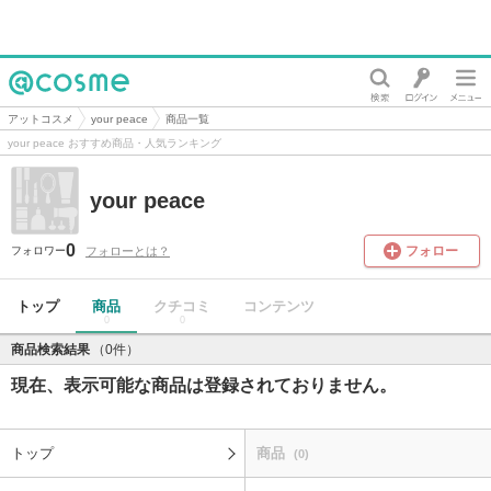
@cosme
アットコスメ
your peace
商品一覧
your peace おすすめ商品・人気ランキング
your peace
0
フォロー
フォローとは？
フォロワー
トップ
商品
クチコミ
コンテンツ
0
0
商品検索結果
（0件）
現在、表示可能な商品は登録されておりません。
トップ
商品
(0)