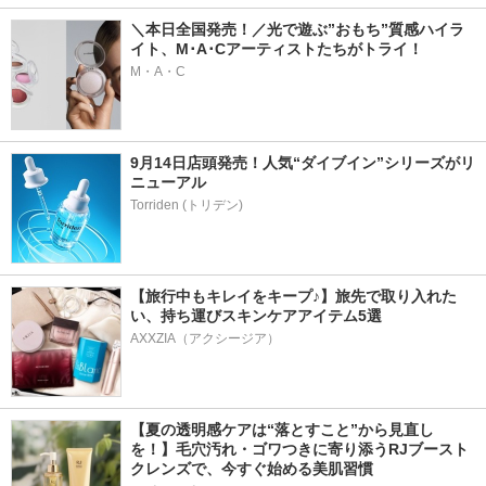
＼本日全国発売！／光で遊ぶ”おもち”質感ハイラ
イト、M･A･Cアーティストたちがトライ！
M・A・C
9月14日店頭発売！人気“ダイブイン”シリーズがリ
ニューアル
【旅行中もキレイをキープ♪】旅先で取り入れた
い、持ち運びスキンケアアイテム5選
AXXZIA（アクシージア）
【夏の透明感ケアは“落とすこと”から見直し
を！】毛穴汚れ・ゴワつきに寄り添うRJブースト
クレンズで、今すぐ始める美肌習慣