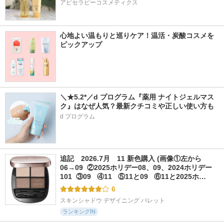
アピセラピーコスメティクス
心地よい温もりと巡りケア！温活・炭酸コスメを
ピックアップ
＼★5.2*／d プログラム『薬用 ナイトジェルマス
ク』はなぜ人気？最新クチコミや正しい使い方も
d プログラム
追記　2026.7月　11 新色購入 (画像①左から
06→09  ②2025ホリデー08、09、2024ホリデー
101  ③09   ④11   ⑤11と09   ⑥11と2025ホ…
6
スキンシャドウ デザイニング パレット
ランキングIN