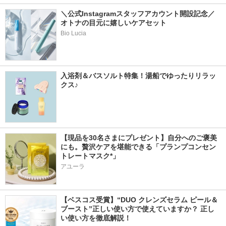
＼公式Instagramスタッフアカウント開設記念／
オトナの目元に嬉しいケアセット
Bio Lucia
入浴剤＆バスソルト特集！湯船でゆったりリラッ
クス♪
【現品を30名さまにプレゼント】自分へのご褒美
にも。贅沢ケアを堪能できる「プランプコンセン
トレートマスク*」
アユーラ
【ベスコス受賞】“DUO クレンズセラム ピール＆
ブースト”正しい使い方で使えていますか？ 正し
い使い方を徹底解説！