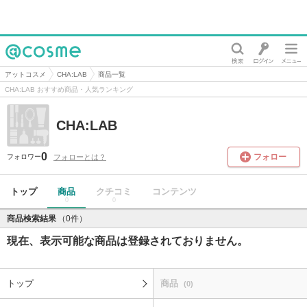
@cosme
アットコスメ
CHA:LAB
商品一覧
CHA:LAB おすすめ商品・人気ランキング
CHA:LAB
0
フォロー
フォローとは？
フォロワー
トップ
商品
クチコミ
コンテンツ
0
0
商品検索結果
（0件）
現在、表示可能な商品は登録されておりません。
トップ
商品
(0)