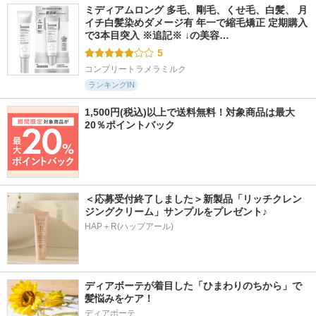
ミディアムロング 多毛、剛毛、くせ毛、白髪、 月
イチ白髪染めダメージ有 年一で縮毛矯正 定期購入
で3本目突入 ※追記※ ↓の美容…
5
コンプリートラメラミルク
ランキングIN
1,500円(税込)以上で送料無料！対象商品は最大
20％ポイントバック
＜応募受付終了しました＞新製品「リッチクレン
ジングクリーム」サンプルをプレゼント♪
HAP＋R(ハップアール)
ディアボーテが着目した「ひまわりのちから」で
髪悩みをケア！
ディアボーテ