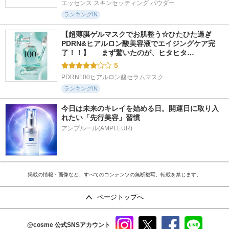
エッセンス スキンセッティング パウダー
ランキングIN
【超薄膜ゲルマスクでお肌整う☆ひたひた過ぎ
PDRN&ヒアルロン酸美容液でエイジングケア完
了！！】  　まず驚いたのが、ヒタヒタ…
5
PDRN100ヒアルロン酸セラムマスク
ランキングIN
今日は未来のキレイを始める日。開運日に取り入
れたい「先行美容」習慣
アンプルール(AMPLEUR)
掲載の情報・画像など、すべてのコンテンツの無断複写、転載を禁じます。
ページトップへ
@cosme
公式SNSアカウント