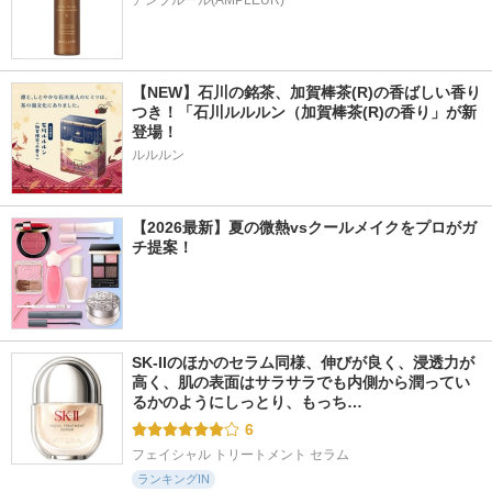
アンプルール(AMPLEUR)
【NEW】石川の銘茶、加賀棒茶(R)の香ばしい香り
つき！「石川ルルルン（加賀棒茶(R)の香り」が新
登場！
ルルルン
【2026最新】夏の微熱vsクールメイクをプロがガ
チ提案！
SK-IIのほかのセラム同様、伸びが良く、浸透力が
高く、肌の表面はサラサラでも内側から潤ってい
るかのようにしっとり、もっち…
6
フェイシャル トリートメント セラム
ランキングIN