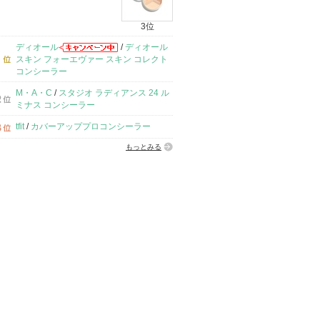
3位
ディオール
/
ディオール
スキン フォーエヴァー スキン コレクト
コンシーラー
M・A・C
/
スタジオ ラディアンス 24 ル
ミナス コンシーラー
tfit
/
カバーアッププロコンシーラー
もっとみる