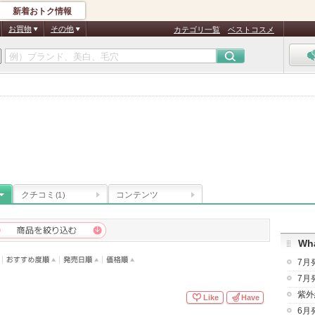
新着おトク情報
お買物
その他
カテゴリ一覧
ベストコスメ
ス
クチコミ
コンテンツ
(1)
Wha
7月
7月
紫外
Like
Have
6月