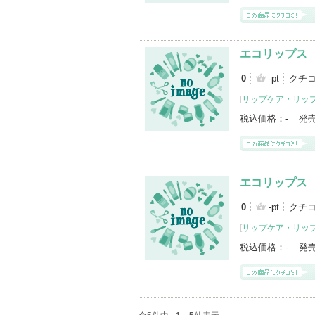
エコリップス
0
-pt
クチ
[
リップケア・リッ
税込価格：
-
発
エコリップス 
0
-pt
クチ
[
リップケア・リッ
税込価格：
-
発