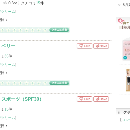
0.3pt
クチコミ
15
件
6月
プクリーム
]
売日：
-
【毎月
 ベリー
Like
Have
コミ
35
件
プクリーム
]
売日：
-
スポーツ（SPF30）
Like
Have
コミ
15
件
ク
プクリーム
]
【
コン
売日：
-