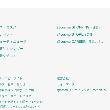
ストコスメ
@cosme SHOPPING
（通販）
レゼント
@cosme STORE
（店舗）
ューティニュース
@cosme CAREER
（美容の求人）
商品カレンダー
新クチコミ
責・コピーライト
運営会社
ルプ・お問い合わせ
サイトマップ
用規約違反に関するご連絡
@cosmeクチコミランキングについて
スタマーサポートブログ
在のお気持ちをお聞かせください
満足度アンケートにご協力ください）