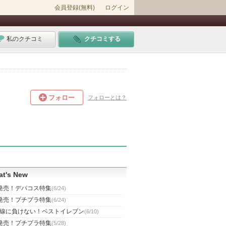
会員登録(無料)
ログイン
私のクチコミ
クチコミする
フォロー
フォローとは？
t's New
発売！デパコス特集
(6/24)
発売！プチプラ特集
(6/24)
線に負けない！ベストイレブン
(6/10)
発売！プチプラ特集
(5/28)