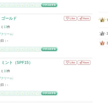
 ゴールド
Like
Have
コミ
13
件
プクリーム
]
売日：
-
ミント（SPF15）
Like
Have
コミ
10
件
プクリーム
]
売日：
-