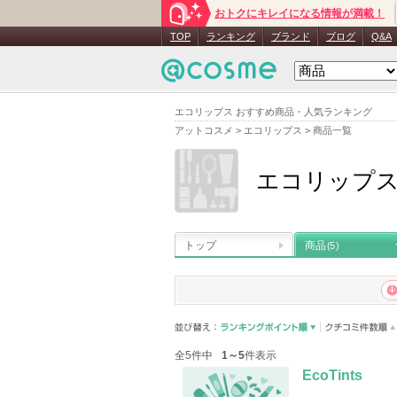
おトクにキレイになる情報が満載！
TOP
ランキング
ブランド
ブログ
Q&A
エコリップス おすすめ商品・人気ランキング
アットコスメ
>
エコリップス
>
商品一覧
エコリップ
トップ
商品
(5)
全5件中
1～5
件表示
EcoTints