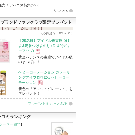
発売！デパコス特集
(5/27)
もっとみる
ブランドファンクラブ限定プレゼント
 1・9・17・24日 開催！】
(応募受付：8/1～8/8)
【20名様】アイドル級束感つけ
ま&定番つけまのり
/ D-UP(ディ
ーアップ)
黄金バランスの束感でアイドル級
現
のまつげに！
ヘビーローテーション カラーリ
品
ングアイブロウEX
/ ヘビーロー
テーション
新色の「アッシュグレージュ」を
現
プレゼント！
プレゼントをもっとみる
品
チコミランキング
シーラー部門
】