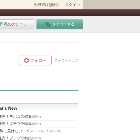
会員登録(無料)
ログイン
私のクチコミ
クチコミする
フォロー
フォローとは？
t's New
発売！デパコス特集
(6/24)
発売！プチプラ特集
(6/24)
線に負けない！ベストイレブン
(6/10)
発売！プチプラ特集
(5/28)