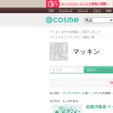
おトクにキレイになる情報が満載！
TOP
ランキング
ブランド
ブログ
Q&A
マッキン おすすめ商品・人気ランキング
アットコスメ
>
マッキン
>
商品一覧
マッキン
トップ
商品
(3)
全3件中
1～3
件表示
殺菌消毒薬 マ