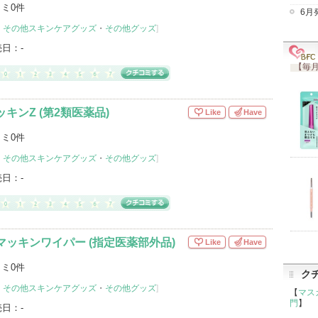
ミ0件
6月
・
その他スキンケアグッズ
・
その他グッズ
]
売日：
-
【毎月
キンZ (第2類医薬品)
Like
Have
ミ0件
・
その他スキンケアグッズ
・
その他グッズ
]
売日：
-
マッキンワイパー (指定医薬部外品)
Like
Have
ミ0件
ク
・
その他スキンケアグッズ
・
その他グッズ
]
【
マス
門
】
売日：
-