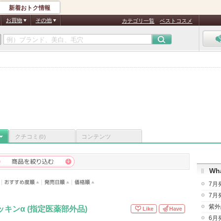
新着おトク情報
お買物
その他
カテゴリ一覧
ベストコスメ
クチコミ
コンテンツ
(0)
Wha
7月
7月
紫外
ッキンα (指定医薬部外品)
Like
Have
6月