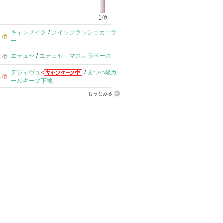
1位
キャンメイク
/
クイックラッシュカーラ
ー
エテュセ
/
エテュセ マスカラベース
デジャヴュ
/
まつパ級カ
ールキープ下地
もっとみる