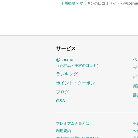
玉川衛材
>
マッキン
の口コミサイト -
@cos
サービス
@cosme
ベ
（化粧品・美容の口コミ）
プ
ランキング
ビ
ポイント・クーポン
新
ブログ
最
Q&A
プレミアム会員とは
免
利用規約
ヘ