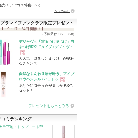
発売！デパコス特集
(5/27)
もっとみる
ブランドファンクラブ限定プレゼント
 1・9・17・24日 開催！】
(応募受付：8/1～8/8)
デジャヴュ「塗るつけまつげ」自
まつげ際立てタイプ
/ デジャヴュ
大人気「塗るつけまつげ」が試せ
現
るチャンス！
自然なふんわり眉が叶う、アイブ
品
ロウペンシル
/ パラドゥ
あなたに似合う色が見つかる3色
現
セット！
品
プレゼントをもっとみる
チコミランキング
カラ下地・トップコート部