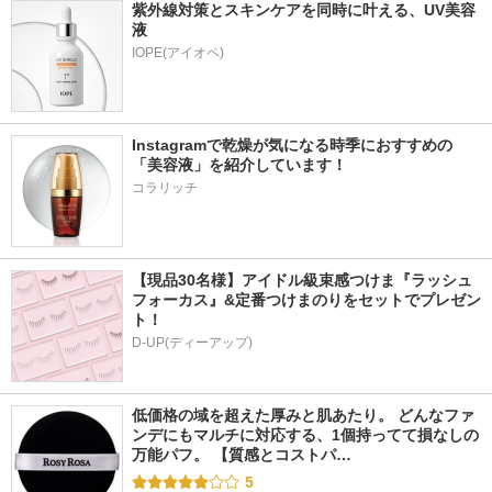
紫外線対策とスキンケアを同時に叶える、UV美容
液
Instagramで乾燥が気になる時季におすすめの
「美容液」を紹介しています！ 
コラリッチ
【現品30名様】アイドル級束感つけま『ラッシュ
フォーカス』&定番つけまのりをセットでプレゼン
ト！
D-UP(ディーアップ)
低価格の域を超えた厚みと肌あたり。 どんなファ
ンデにもマルチに対応する、1個持ってて損なしの
万能パフ。 【質感とコストパ…
5