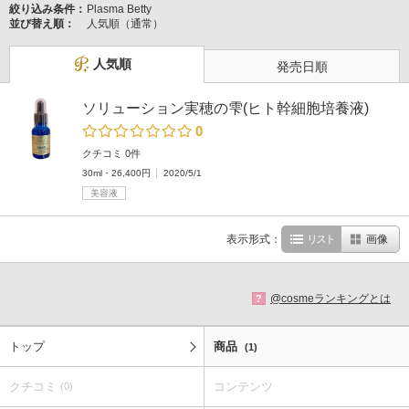
絞り込み条件：
Plasma Betty
並び替え順：
人気順（通常）
人気順
発売日順
ソリューション実穂の雫(ヒト幹細胞培養液)
0
クチコミ 0件
30ml・26,400円
2020/5/1
美容液
表示形式：
リスト
画像
@cosmeランキングとは
?
トップ
商品
(1)
クチコミ
コンテンツ
(0)