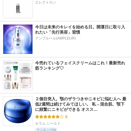
エレクトロン
今日は未来のキレイを始める日。開運日に取り入
れたい「先行美容」習慣
アンプルール(AMPLEUR)
今売れているフェイスクリームはこれ！最新売れ
筋ランキング♡
２個目突入。顎のザラつきやニキビに悩む人へ 最
低2週間は続けてみてほしい。 私→混合肌、顎下
に頻繁にニキビができる オスス…
6
セラム シールド
ランキングIN