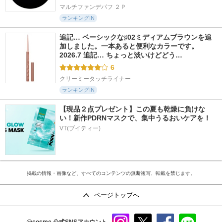
マルチファンデパフ ２Ｐ
ランキングIN
追記… ベーシックな♯02ミディアムブラウンを追
加しました。一本あると便利なカラーです。 
2026.7 追記… ちょっと淡いけどどう…
6
クリーミータッチライナー
ランキングIN
【現品２点プレゼント】この夏も乾燥に負けな
い！新作PDRNマスクで、集中うるおいケアを！
VT(ブイティー)
掲載の情報・画像など、すべてのコンテンツの無断複写、転載を禁じます。
ページトップへ