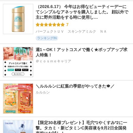
（2026.6.17） 今年はお得なビューティーデーに
てシンプルなアネッサを購入しました。 顔以外で
主に野外活動をする時に使用し…
7
パーフェクトＵＶ　スキンケアミルク　ＮＡ
ランキングIN
週1～OK！アットコスメで働く★ポップアップ求
人特集！
＠ｃｏｓｍｅキャリア
＼ルルルンに紅葉の季節がやってきた🍁／
ルルルン
【限定30名様プレゼント】毛穴*1やくすみ*2に一
撃。タカミ・新ビタミンC美容液を9月2日全国発