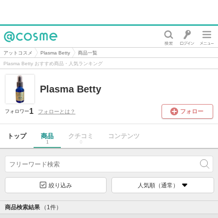
@cosme
アットコスメ
Plasma Betty
商品一覧
Plasma Betty おすすめ商品・人気ランキング
Plasma Betty
1
フォロー
フォローとは？
フォロワー
トップ
商品
クチコミ
コンテンツ
1
0
絞り込み
人気順（通常）
商品検索結果
（1件）