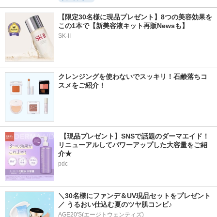
【限定30名様に現品プレゼント】8つの美容効果を
この1本で【新美容液キット再販Newsも】
SK-II
クレンジングを使わないでスッキリ！石鹸落ちコ
スメをご紹介！
 【現品プレゼント】SNSで話題のダーマエイド！
リニューアルしてパワーアップした大容量をご紹
介★
pdc
＼30名様にファンデ＆UV現品セットをプレゼント
／ うるおい仕込む夏のツヤ肌コンビ♪
AGE20'S(エージトウェンティズ)