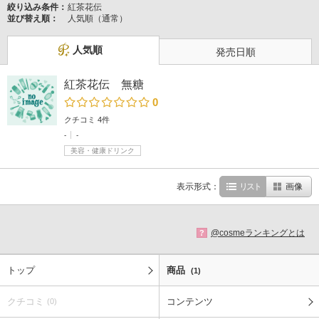
絞り込み条件：
紅茶花伝
並び替え順：
人気順（通常）
人気順
発売日順
紅茶花伝 無糖
0
クチコミ 4件
-
-
美容・健康ドリンク
表示形式：
リスト
画像
@cosmeランキングとは
?
トップ
商品
(1)
クチコミ
コンテンツ
(0)