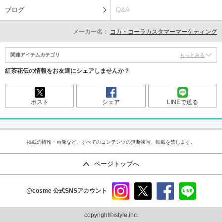
ブログ
Q&A
メーカー名：
コカ・コーラカスタマーマーケティング
関連アイテムカテゴリ
もっとみる
紅茶花伝の情報をお友達にシェアしませんか？
ポスト
シェア
LINEで送る
掲載の情報・画像など、すべてのコンテンツの無断複写、転載を禁じます。
ページトップへ
@cosme
公式SNSアカウント
instag
x
faceb
line
ram
ook
copyright©istyle,inc.