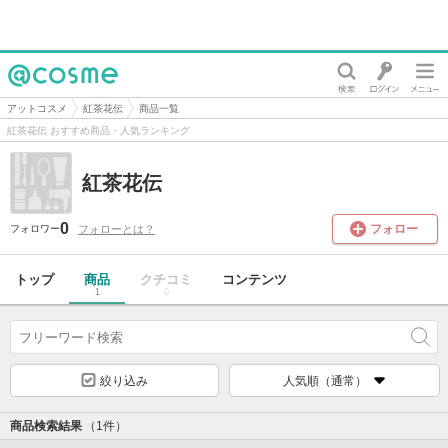
@cosme
アットコスメ
紅茶花伝
商品一覧
紅茶花伝 おすすめ商品・人気ランキング
紅茶花伝
0
フォロー
フォローとは？
フォロワー
トップ
商品
クチコミ
コンテンツ
1
0
絞り込み
人気順（通常）
商品検索結果
（1件）