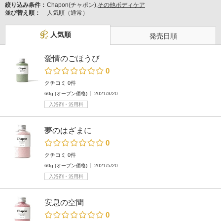
絞り込み条件：
Chapon(チャポン),
その他ボディケア
並び替え順：
人気順（通常）
人気順
発売日順
愛情のごほうび
0
クチコミ 0件
60g (オープン価格)
2021/3/20
入浴剤・浴用料
夢のはざまに
0
クチコミ 0件
60g (オープン価格)
2021/5/20
入浴剤・浴用料
安息の空間
0