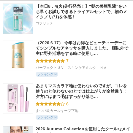
【本日8．4(火)先行発売！】“朝の美膜乳液”をい
ち早くお試しできるトライアルセットで、朝のメ
イクノリ(*1)を体感！
コラリッチ
（2026.6.17） 今年はお得なビューティーデーに
てシンプルなアネッサを購入しました。 顔以外で
主に野外活動をする時に使用し…
7
パーフェクトＵＶ　スキンケアミルク　ＮＡ
ランキングIN
あまりマスカラ下地は使わないのですが、コレを
使うのと使わないのとでは仕上がりが全然違う！ 
夕方にはまつ毛はすっかり落ち…
6
まつパ級カールキープ下地
ランキングIN
2026 Autumn Collectionを使用したクールなメイ