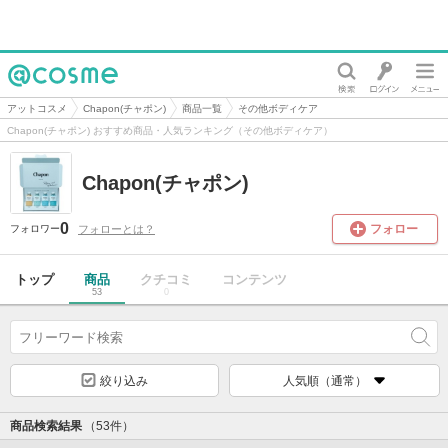
@cosme
アットコスメ
Chapon(チャポン)
商品一覧
その他ボディケア
Chapon(チャポン) おすすめ商品・人気ランキング（その他ボディケア）
Chapon(チャポン)
0
フォロー
フォローとは？
フォロワー
トップ
商品
クチコミ
コンテンツ
53
0
絞り込み
人気順（通常）
商品検索結果
（53件）