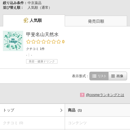
絞り込み条件：
中京薬品
並び替え順：
人気順（通常）
人気順
発売日順
甲斐名山天然水
0
クチコミ 1件
-
-
美容・健康ドリンク
表示形式：
リスト
画像
@cosmeランキングとは
?
トップ
商品
(1)
クチコミ
コンテンツ
(0)