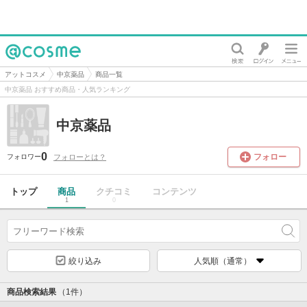
@cosme
アットコスメ
中京薬品
商品一覧
中京薬品 おすすめ商品・人気ランキング
中京薬品
0
フォロー
フォローとは？
フォロワー
トップ
商品
クチコミ
コンテンツ
1
0
絞り込み
人気順（通常）
商品検索結果
（1件）