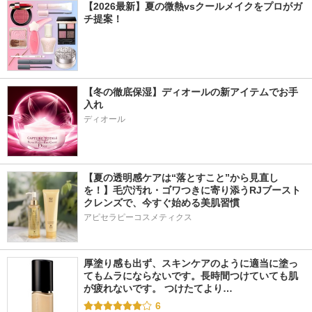
【2026最新】夏の微熱vsクールメイクをプロがガ
チ提案！
【冬の徹底保湿】ディオールの新アイテムでお手
入れ
ディオール
【夏の透明感ケアは“落とすこと”から見直し
を！】毛穴汚れ・ゴワつきに寄り添うRJブースト
クレンズで、今すぐ始める美肌習慣
アピセラピーコスメティクス
厚塗り感も出ず、スキンケアのように適当に塗っ
てもムラにならないです。長時間つけていても肌
が疲れないです。 つけたてより…
6