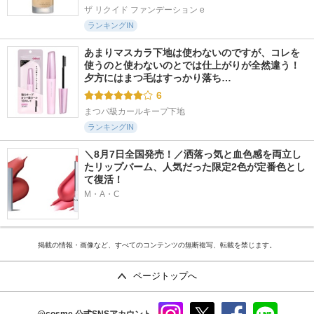
ザ リクイド ファンデーション e
ランキングIN
あまりマスカラ下地は使わないのですが、コレを
使うのと使わないのとでは仕上がりが全然違う！ 
夕方にはまつ毛はすっかり落ち…
6
まつパ級カールキープ下地
ランキングIN
＼8月7日全国発売！／洒落っ気と血色感を両立し
たリップバーム、人気だった限定2色が定番色とし
て復活！
M・A・C
掲載の情報・画像など、すべてのコンテンツの無断複写、転載を禁じます。
ページトップへ