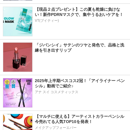
【現品２点プレゼント】この夏も乾燥に負けな
い！新作PDRNマスクで、集中うるおいケアを！
VT(ブイティー)
「ジバンシイ」サテンのツヤと発色で、品格と洗
練を引き出すリップ
2025年上半期ベスコス2冠！「アイライナー ペン
シル」動画でご紹介♪
アナ スイ コスメティックス
【マルチに使える】アーティストカラーペンシル
今売れてる人気TOP10を発表！
メイクアップフォーエバー