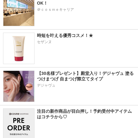
OK！
＠ｃｏｓｍｅキャリア
時短を叶える優秀コスメ！★
セザンヌ
【30名様プレゼント】殿堂入り！デジャヴュ 塗る
つけまつげ 自まつげ際立てタイプ
デジャヴュ
注目の新作商品が目白押し！予約受付中アイテム
はコチラから♡