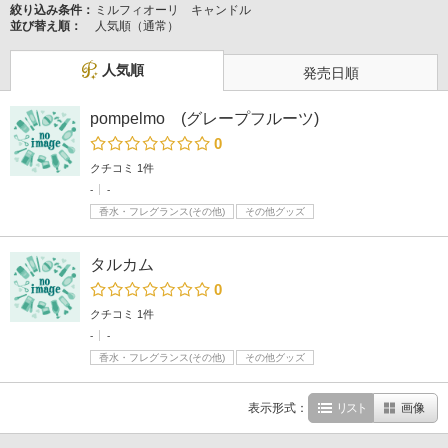
絞り込み条件：
ミルフィオーリ キャンドル
並び替え順：
人気順（通常）
人気順
発売日順
pompelmo (グレープフルーツ)
0
クチコミ 1件
-
-
香水・フレグランス(その他)
その他グッズ
タルカム
0
クチコミ 1件
-
-
香水・フレグランス(その他)
その他グッズ
表示形式：
リスト
画像