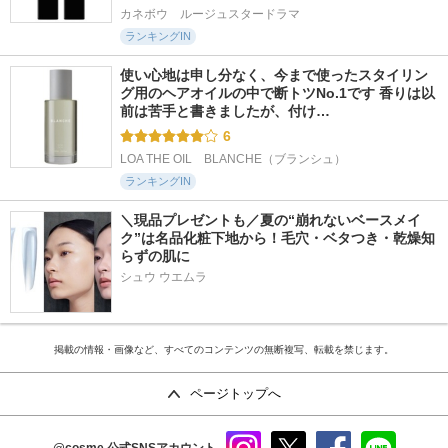
カネボウ　ルージュスタードラマ
ランキングIN
使い心地は申し分なく、今まで使ったスタイリン
グ用のヘアオイルの中で断トツNo.1です 香りは以
前は苦手と書きましたが、付け…
6
LOA THE OIL　BLANCHE（ブランシュ）
ランキングIN
＼現品プレゼントも／夏の“崩れないベースメイ
ク”は名品化粧下地から！毛穴・ベタつき・乾燥知
らずの肌に
シュウ ウエムラ
掲載の情報・画像など、すべてのコンテンツの無断複写、転載を禁じます。
ページトップへ