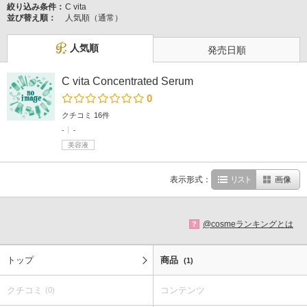
絞り込み条件：
C vita
並び替え順：
人気順（通常）
人気順
発売日順
C vita Concentrated Serum
0
クチコミ 16件
-
-
美容液
表示形式：
リスト
画像
@cosmeランキングとは
?
トップ
商品
(1)
クチコミ
コンテンツ
(0)