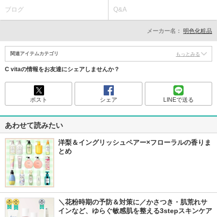
ブログ
Q&A
メーカー名：
明色化粧品
関連アイテムカテゴリ
もっとみる
C vitaの情報をお友達にシェアしませんか？
ポスト
シェア
LINEで送る
あわせて読みたい
洋梨＆イングリッシュペアー×フローラルの香りま
とめ
＼花粉時期の予防＆対策に／かさつき・肌荒れサ
インなど、ゆらぐ敏感肌を整える3stepスキンケア