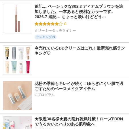
追記… ベーシックな♯02ミディアムブラウンを追
加しました。一本あると便利なカラーです。 
2026.7 追記… ちょっと淡いけどどう…
6
クリーミータッチライナー
ランキングIN
今売れているBBクリームはこれ！最新売れ筋ラン
キング♡
花粉の季節もキレイが続く！ゆらぎにくい肌で過
ごすためのベースメイクアイテム
d プログラム
★限定30名様★夏の隠れ乾燥対策！ローズPDRN
でうるおいとハリのある肌印象へ