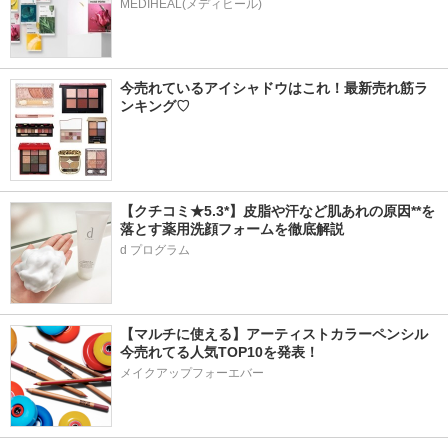
MEDIHEAL(メディヒール)
今売れているアイシャドウはこれ！最新売れ筋ラ
ンキング♡
【クチコミ★5.3*】皮脂や汗など肌あれの原因**を
落とす薬用洗顔フォームを徹底解説
d プログラム
【マルチに使える】アーティストカラーペンシル
今売れてる人気TOP10を発表！
メイクアップフォーエバー