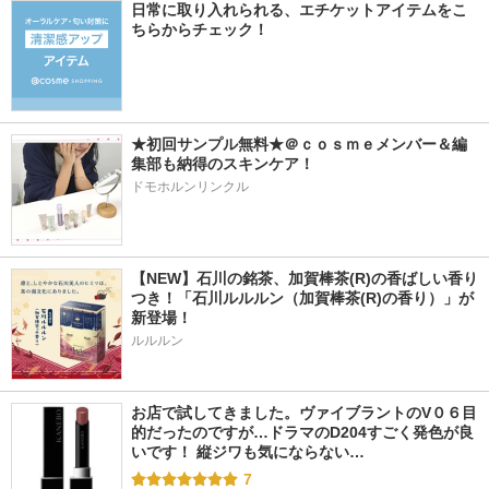
日常に取り入れられる、エチケットアイテムをこ
ちらからチェック！
★初回サンプル無料★＠ｃｏｓｍｅメンバー＆編
集部も納得のスキンケア！
ドモホルンリンクル
【NEW】石川の銘茶、加賀棒茶(R)の香ばしい香り
つき！「石川ルルルン（加賀棒茶(R)の香り）」が
新登場！
ルルルン
お店で試してきました。ヴァイブラントのV０６目
的だったのですが…ドラマのD204すごく発色が良
いです！ 縦ジワも気にならない…
7