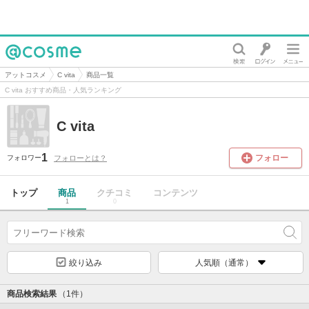
@cosme
アットコスメ
C vita
商品一覧
C vita おすすめ商品・人気ランキング
C vita
1
フォロー
フォローとは？
フォロワー
トップ
商品
クチコミ
コンテンツ
1
0
絞り込み
人気順（通常）
商品検索結果
（1件）