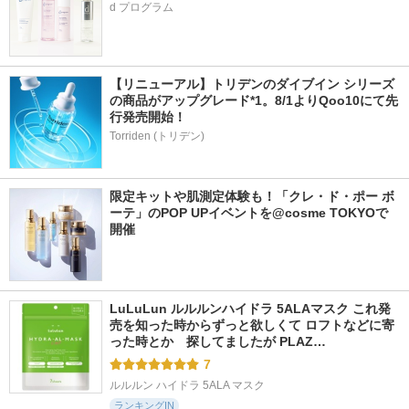
d プログラム
【リニューアル】トリデンのダイブイン シリーズ
の商品がアップグレード*1。8/1よりQoo10にて先
行発売開始！
Torriden (トリデン)
限定キットや肌測定体験も！「クレ・ド・ポー ボ
ーテ」のPOP UPイベントを@cosme TOKYOで
開催
LuLuLun ルルルンハイドラ 5ALAマスク これ発
売を知った時からずっと欲しくて ロフトなどに寄
った時とか　探してましたが PLAZ…
7
ルルルン ハイドラ 5ALA マスク
ランキングIN