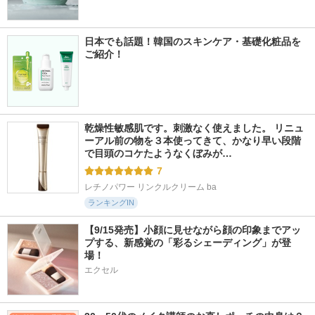
日本でも話題！韓国のスキンケア・基礎化粧品を
ご紹介！
乾燥性敏感肌です。刺激なく使えました。 リニュ
ーアル前の物を３本使ってきて、かなり早い段階
で目頭のコケたようなくぼみが…
7
レチノパワー リンクルクリーム ba
ランキングIN
【9/15発売】小顔に見せながら顔の印象までアッ
プする、新感覚の「彩るシェーディング」が登
場！
エクセル