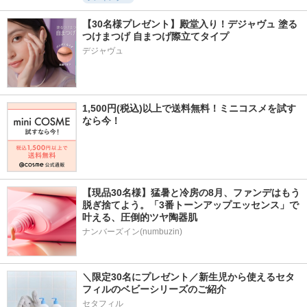
【30名様プレゼント】殿堂入り！デジャヴュ 塗る
つけまつげ 自まつげ際立てタイプ
デジャヴュ
1,500円(税込)以上で送料無料！ミニコスメを試す
なら今！
【現品30名様】猛暑と冷房の8月、ファンデはもう
脱ぎ捨てよう。「3番トーンアップエッセンス」で
叶える、圧倒的ツヤ陶器肌
ナンバーズイン(numbuzin)
＼限定30名にプレゼント／新生児から使えるセタ
フィルのベビーシリーズのご紹介
セタフィル