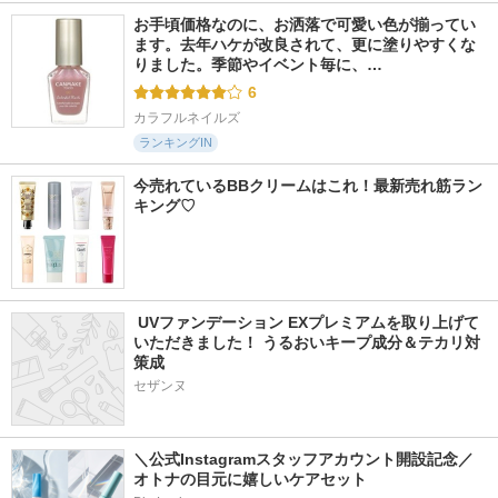
お手頃価格なのに、お洒落で可愛い色が揃ってい
ます。去年ハケが改良されて、更に塗りやすくな
りました。季節やイベント毎に、…
6
カラフルネイルズ
ランキングIN
今売れているBBクリームはこれ！最新売れ筋ラン
キング♡
 UVファンデーション EXプレミアムを取り上げて
いただきました！ うるおいキープ成分＆テカリ対
策成
セザンヌ
＼公式Instagramスタッフアカウント開設記念／
オトナの目元に嬉しいケアセット