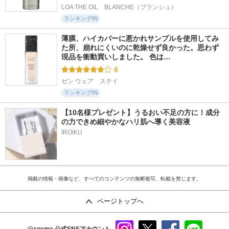
LOA THE OIL　BLANCHE（ブランシュ）
ランキングIN
薄膜、ハイカバーに惹かれサンプルを使用してみ
た所、崩れにくいのに乾燥せず良かった。思わず
現品を衝動買いしました。 色は…
6
ゼン ウェア　ステイ
ランキングIN
【10名様プレゼント】うるおい不足の方に！成分
の力できめ細やかなハリ肌へ導く美容液
IROIKU
掲載の情報・画像など、すべてのコンテンツの無断複写、転載を禁じます。
ページトップへ