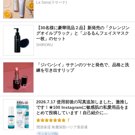
La Sana(ラサーナ)
【30名様に豪華現品２品】新発売の「クレンジン
グオイルブラック」と「ぷるるんフェイスマスク
一枚」のセット
SHIRORU
「ジバンシイ」サテンのツヤと発色で、品格と洗
練を引き出すリップ
2026.7.17 使用前後の写真追加しました。激推し
です！★100 Instagramに敏感肌の私愛用品をま
とめて投稿しています！自己紹介に…
7
潤浸保湿 角層深部バリア美容液
ランキングIN