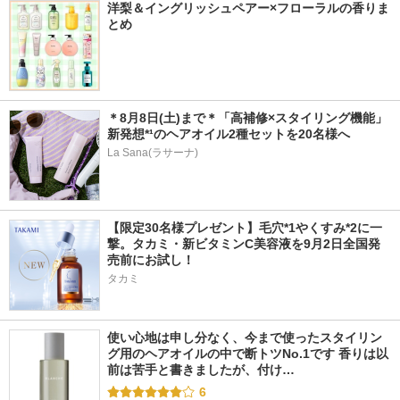
洋梨＆イングリッシュペアー×フローラルの香りま
とめ
＊8月8日(土)まで＊「高補修×スタイリング機能」
新発想*¹のヘアオイル2種セットを20名様へ
La Sana(ラサーナ)
【限定30名様プレゼント】毛穴*1やくすみ*2に一
撃。タカミ・新ビタミンC美容液を9月2日全国発
売前にお試し！
タカミ
使い心地は申し分なく、今まで使ったスタイリン
グ用のヘアオイルの中で断トツNo.1です 香りは以
前は苦手と書きましたが、付け…
6