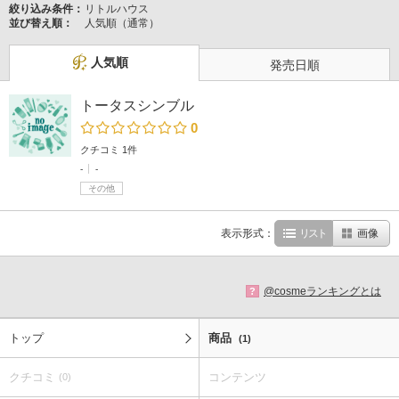
絞り込み条件：
リトルハウス
並び替え順：
人気順（通常）
人気順
発売日順
トータスシンブル
0
クチコミ 1件
-
-
その他
表示形式：
リスト
画像
@cosmeランキングとは
?
トップ
商品
(1)
クチコミ
コンテンツ
(0)