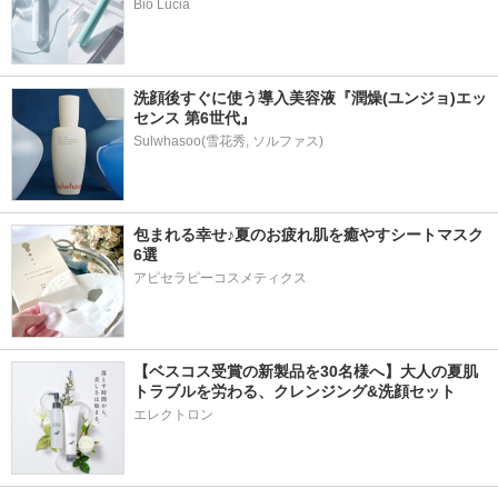
Bio Lucia
洗顔後すぐに使う導入美容液『潤燥(ユンジョ)エッ
センス 第6世代』
包まれる幸せ♪夏のお疲れ肌を癒やすシートマスク
6選
アピセラピーコスメティクス
【ベスコス受賞の新製品を30名様へ】大人の夏肌
トラブルを労わる、クレンジング&洗顔セット
エレクトロン