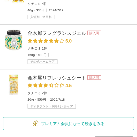
クチコミ 4件
40g・330円
2024/7/19
入浴剤・浴用料
金木犀フレグランスジェル
購入可
6.0
クチコミ 1件
150g・880円
-
その他ホームケア
金木犀リフレッシュシート
購入可
4.5
クチコミ 2件
20枚・550円
2025/7/18
デオドラント・制汗剤・汗ケア
プレミアム会員になって続きをみる