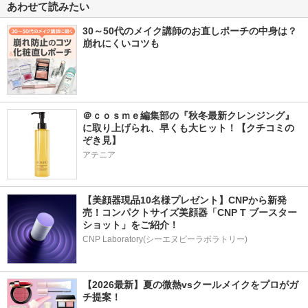
あわせて読みたい
30～50代のメイク講師のお直しポーチの中身は？
崩れにくいコツも
＠ｃｏｓｍｅ編集部の『秋冬最新クレンジング』
に取り上げられ、早くも大ヒット！【クチコミの
ぞき見】
アテニア
【美顔器現品10名様プレゼント】CNPから新発
売！コンパクトサイズ美顔器「CNP T ブースター 
ショット」をご紹介！
CNP Laboratory(シーエヌピーラボラトリー)
【2026最新】夏の微熱vsクールメイクをプロがガ
チ提案！