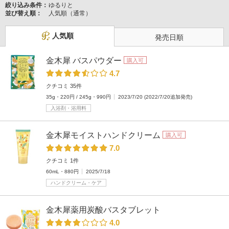
絞り込み条件：
ゆるりと
並び替え順：
人気順（通常）
人気順
発売日順
金木犀 バスパウダー
購入可
4.7
クチコミ 35件
35g・220円 / 245g・990円
2023/7/20 (2022/7/20追加発売)
入浴剤・浴用料
金木犀モイストハンドクリーム
購入可
7.0
クチコミ 1件
60mL・880円
2025/7/18
ハンドクリーム・ケア
金木犀薬用炭酸バスタブレット
4.0