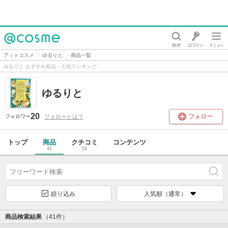
@cosme
アットコスメ
ゆるりと
商品一覧
ゆるりと おすすめ商品・人気ランキング
ゆるりと
20
フォロー
フォローとは？
フォロワー
トップ
商品
クチコミ
コンテンツ
41
54
絞り込み
人気順（通常）
商品検索結果
（41件）