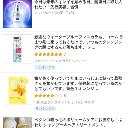
今日は未来のキレイを始める日。開運日に取り入
れたい「先行美容」習慣
アンプルール(AMPLEUR)
頑固なウォータープルーフマスカラも、コームで
まつ毛に塗っておくだけで、いつものクレンジン
グの際にするんと落ちます。 デ…
7
スピーディーマスカラリムーバー
ランキングIN
娘が良く使っていてたまにいっしょに貼って旦那
さんを驚かせています。個包装になっているのが
とてもいいです。黄色？オレンジ…
5
5番 白玉グルタチオンCふりかけマスク
ランキングIN
ペタンコ猫っ毛のボリュームケアにお役立ち「ふ
わり シャンプー＆ヘアトリートメント」