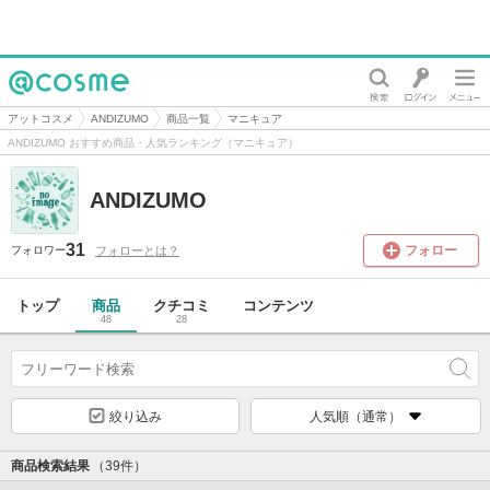
@cosme
アットコスメ
ANDIZUMO
商品一覧
マニキュア
ANDIZUMO おすすめ商品・人気ランキング（マニキュア）
ANDIZUMO
31
フォロー
フォローとは？
フォロワー
トップ
商品
クチコミ
コンテンツ
48
28
絞り込み
人気順（通常）
商品検索結果
（39件）