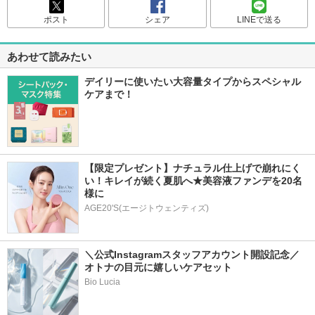
ポスト
シェア
LINEで送る
あわせて読みたい
デイリーに使いたい大容量タイプからスペシャル
ケアまで！
【限定プレゼント】ナチュラル仕上げで崩れにく
い！キレイが続く夏肌へ★美容液ファンデを20名
様に
AGE20'S(エージトウェンティズ)
＼公式Instagramスタッフアカウント開設記念／
オトナの目元に嬉しいケアセット
Bio Lucia