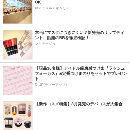
OK！
＠ｃｏｓｍｅキャリア
本当にマスクにつきにくい？新発売のリップティ
ント、話題のBBを徹底検証！
マキアージュ
【現品30名様】アイドル級束感つけま『ラッシュ
フォーカス』&定番つけまのりをセットでプレゼン
ト！
D-UP(ディーアップ)
【新作コスメ特集】8月発売のデパコスが大集合