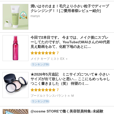
潤いはそのまま！毛穴より小さい粒子でディープ
クレンジング！！[ご愛用者様レビュー紹介]
manyo
今回で2本目です。 今までは、メイク後にスプレ
ーしてたのですが、YouTubeのMAIさんの40代若
見え動画をみて、化粧下地のあとに…
7
メイク キープ ミスト EX ＋
ランキングIN
★2026年5月追記　ミニサイズについて★ 小さい
サイズが出て欲しいと思い… ここにもめっちゃし
つこく書きました（笑） 待望のミ…
7
プードルトランスパラントｎ Ｍ
ランキングIN
@cosme STOREで働く美容部員特集♪未経験