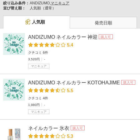
絞り込み条件：
ANDIZUMO,
マニキュア
並び替え順：
人気順（通常）
人気順
発売日順
ANDIZUMO ネイルカラー 神迎
購入可
5.4
クチコミ 6件
3,520円
-
マニキュア
ANDIZUMO ネイルカラー KOTOHAJIME
購入可
5.5
クチコミ 4件
1,980円
-
マニキュア
ネイルカラー 氷衣
購入可
5.3