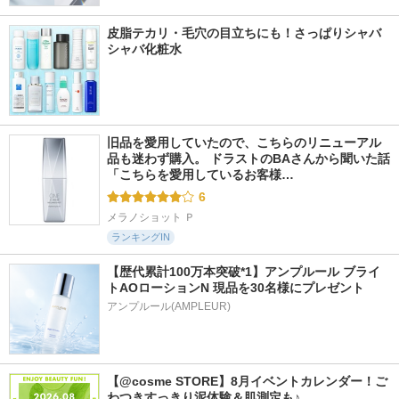
皮脂テカリ・毛穴の目立ちにも！さっぱりシャバ
シャバ化粧水
旧品を愛用していたので、こちらのリニューアル
品も迷わず購入。 ドラストのBAさんから聞いた話 
「こちらを愛用しているお客様…
6
メラノショット Ｐ
ランキングIN
【歴代累計100万本突破*1】アンプルール ブライ
トAOローションN 現品を30名様にプレゼント
アンプルール(AMPLEUR)
【@cosme STORE】8月イベントカレンダー！ご
わつきすっきり泥体験＆肌測定も♪