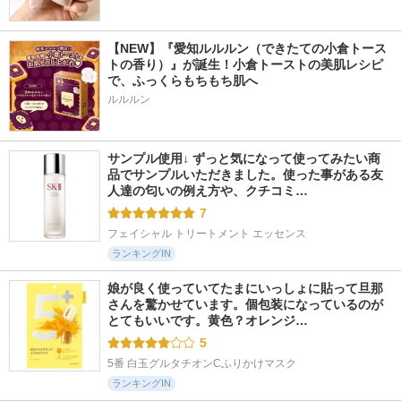
【NEW】『愛知ルルルン（できたての小倉トース
トの香り）』が誕生！小倉トーストの美肌レシピ
で、ふっくらもちもち肌へ
ルルルン
サンプル使用↓ ずっと気になって使ってみたい商
品でサンプルいただきました。使った事がある友
人達の匂いの例え方や、クチコミ…
7
フェイシャル トリートメント エッセンス
ランキングIN
娘が良く使っていてたまにいっしょに貼って旦那
さんを驚かせています。個包装になっているのが
とてもいいです。黄色？オレンジ…
5
5番 白玉グルタチオンCふりかけマスク
ランキングIN