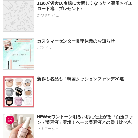
11/8〆切★10名様に★新しくなった＜薬用＞イエ
ロー下地　プレゼント♪
かづきれいこ
カスタマーセンター夏季休業のお知らせ
パラドゥ
新作も名品も！韓国クッションファンデ26選
NEW★ワントーン明るい肌に仕上がる「白玉ファ
ンデ美容液」登場！ベース美容液との塗り比べも
マキアージュ