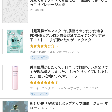
お家でもオフィスでも使える！”温感かっさ”でほ
っこりドレナージュ※
Panasonic
【超薄膜ゲルマスクでお肌整う☆ひたひた過ぎ
PDRN&ヒアルロン酸美容液でエイジングケア完
了！！】  　まず驚いたのが、ヒタヒタ…
5
PDRN100ヒアルロン酸セラムマスク
ランキングIN
美白使用がしたくて、口コミで好評で いきなりで
すが現品購入しました。 しっとりタイプにしまし
た。 使い心地いいです。 トラ…
7
ブライトニング ローション みずみずしいタイプ ca
ランキングIN
新しい香りが登場！ポップアップ開催｜ジョー マ
ローン ロンドン