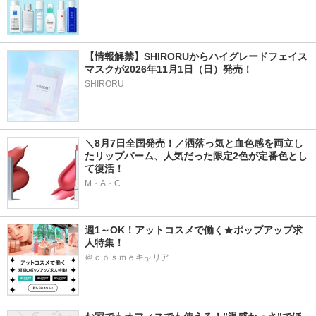
【情報解禁】SHIRORUからハイグレードフェイス
マスクが2026年11月1日（日）発売！
SHIRORU
＼8月7日全国発売！／洒落っ気と血色感を両立し
たリップバーム、人気だった限定2色が定番色とし
て復活！
M・A・C
週1～OK！アットコスメで働く★ポップアップ求
人特集！
＠ｃｏｓｍｅキャリア