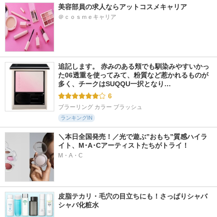
美容部員の求人ならアットコスメキャリア
＠ｃｏｓｍｅキャリア
追記します。 赤みのある頬でも馴染みやすいかっ
た06透重を使ってみて、粉質など惹かれるものが
多く、チークはSUQQU一択となり…
6
ブラーリング カラー ブラッシュ
ランキングIN
＼本日全国発売！／光で遊ぶ”おもち”質感ハイラ
イト、M･A･Cアーティストたちがトライ！
M・A・C
皮脂テカリ・毛穴の目立ちにも！さっぱりシャバ
シャバ化粧水