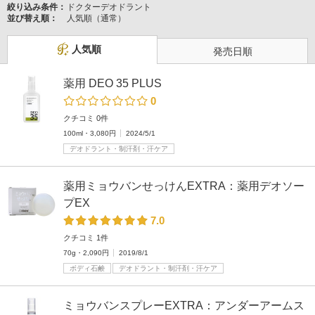
絞り込み条件：
ドクターデオドラント
並び替え順：
人気順（通常）
人気順
発売日順
薬用 DEO 35 PLUS
0
クチコミ 0件
100ml・3,080円
2024/5/1
デオドラント・制汗剤・汗ケア
薬用ミョウバンせっけんEXTRA：薬用デオソー
プEX
7.0
クチコミ 1件
70g・2,090円
2019/8/1
ボディ石鹸
デオドラント・制汗剤・汗ケア
ミョウバンスプレーEXTRA：アンダーアームス