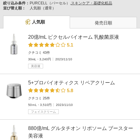
絞り込み条件：
PURCELL（パーセル）,
スキンケア・基礎化粧品
並び替え順：
人気順（通常）
人気順
発売日順
20億/mL ピクセルバイオーム 乳酸菌原液
5.1
クチコミ 43件
30mL・3,240円
2023/11/10
美容液
5+プロバイオティクス リペアクリーム
5.8
クチコミ 25件
50ｍL・3,510円
2023/11/10
フェイスクリーム
880億/mL グルタチオン リポソーム ブースター
美容液