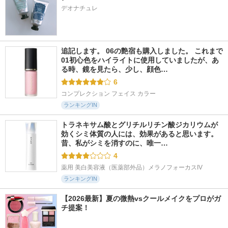
デオナチュレ
追記します。 06の艶宿も購入しました。 これまで
01初心色をハイライトに使用していましたが、あ
る時、鏡を見たら、少し、顔色…
6
コンプレクション フェイス カラー
ランキングIN
トラネキサム酸とグリチルリチン酸ジカリウムが
効くシミ体質の人には、効果があると思います。 
昔、私がシミを消すのに、唯一…
4
薬用 美白美容液（医薬部外品）メラノフォーカスIV
ランキングIN
【2026最新】夏の微熱vsクールメイクをプロがガ
チ提案！