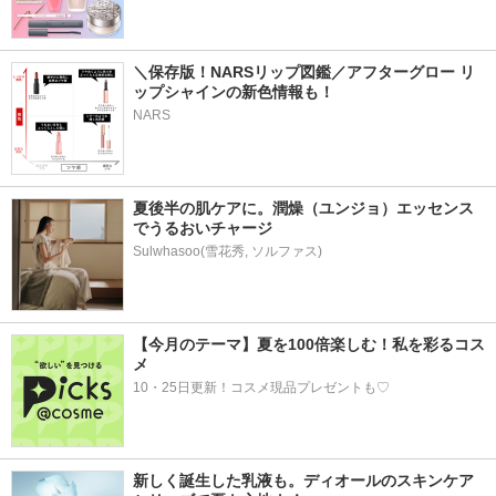
＼保存版！NARSリップ図鑑／アフターグロー リ
ップシャインの新色情報も！
NARS
夏後半の肌ケアに。潤燥（ユンジョ）エッセンス
でうるおいチャージ
Sulwhasoo(雪花秀, ソルファス)
【今月のテーマ】夏を100倍楽しむ！私を彩るコス
メ
10・25日更新！コスメ現品プレゼントも♡
新しく誕生した乳液も。ディオールのスキンケア 