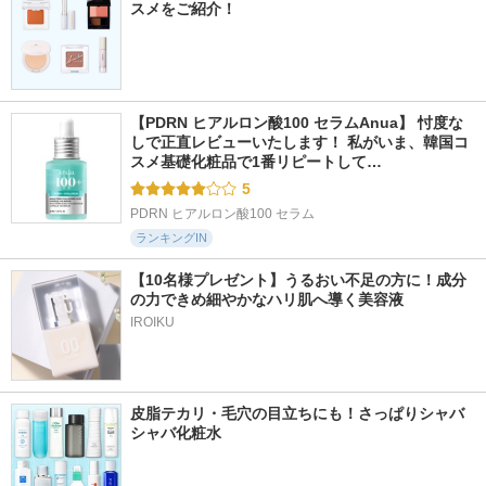
スメをご紹介！
【PDRN ヒアルロン酸100 セラムAnua】 忖度な
しで正直レビューいたします！ 私がいま、韓国コ
スメ基礎化粧品で1番リピートして…
5
PDRN ヒアルロン酸100 セラム
ランキングIN
【10名様プレゼント】うるおい不足の方に！成分
の力できめ細やかなハリ肌へ導く美容液
IROIKU
皮脂テカリ・毛穴の目立ちにも！さっぱりシャバ
シャバ化粧水