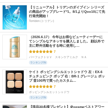
【リニューアル】トリデンのダイブイン シリーズ
の商品がアップグレード*1。8/1よりQoo10にて先
行発売開始！
Torriden (トリデン)
（2026.6.17） 今年はお得なビューティーデーに
てシンプルなアネッサを購入しました。 顔以外で
主に野外活動をする時に使用し…
7
パーフェクトＵＶ　スキンケアミルク　ＮＡ
ランキングIN
ケイト ポッピングシルエットシャドウ 左：EX-6 
チュチュピンク ポップ 右：BR-1 グレージュ ポッ
プ 昔100均で買ったカスタム…
7
ポッピングシルエットシャドウ
ランキングIN
【現品30名様プレゼント】＠cosmeベストアワー