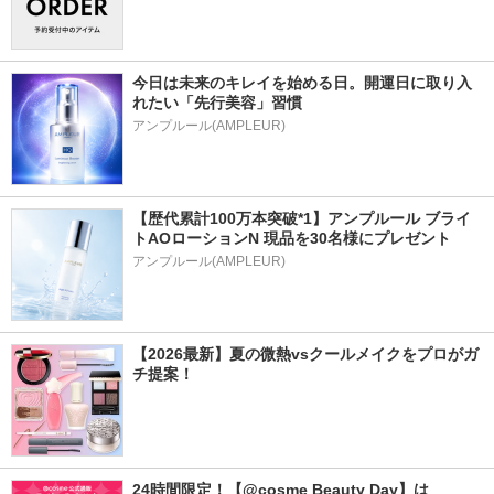
今日は未来のキレイを始める日。開運日に取り入
れたい「先行美容」習慣
アンプルール(AMPLEUR)
【歴代累計100万本突破*1】アンプルール ブライ
トAOローションN 現品を30名様にプレゼント
アンプルール(AMPLEUR)
【2026最新】夏の微熱vsクールメイクをプロがガ
チ提案！
24時間限定！【@cosme Beauty Day】は