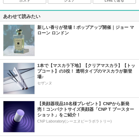
ポスト
シェア
LINEで送る
あわせて読みたい
新しい香りが登場！ポップアップ開催｜ジョー マ
ローン ロンドン
1本で【マスカラ下地】【クリアマスカラ】【トッ
プコート】の3役！ 透明タイプのマスカラが新登
場♪
セザンヌ
【美顔器現品10名様プレゼント】CNPから新発
売！コンパクトサイズ美顔器「CNP T ブースター 
ショット」をご紹介！
CNP Laboratory(シーエヌピーラボラトリー)