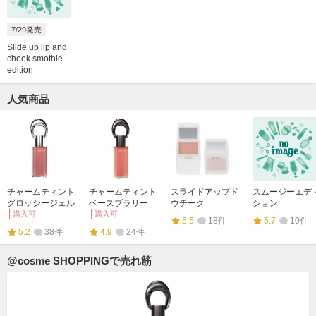
7/29発売
Slide up lip and
cheek smothie
edition
人気商品
チャームティント
チャームティント
スライドアップド
スムージーエデ
グロッシージェル
ベースブラリー
ウチーク
ション
購入可
購入可
5.5
18件
5.7
10件
5.2
38件
4.9
24件
@cosme SHOPPINGで売れ筋