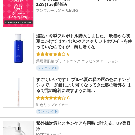
12/3(Tue)開催★
アンプルール(AMPLEUR)
追記：今季フルボトル購入しました。 晩春から初
夏にかけてはオバジCやアスタリフトホワイトを使
っていたのですが、蒸し暑くな…
6
薬用雪肌精 ブライトニング エッセンス ローション
ランキングIN
すごくいいです！ ブルベ夏の私の唇の色にドンピ
シャで、 加齢により薄くなってきた唇の輪郭を ま
るで元の輪郭に戻すように違…
6
影色リップメイカー
ランキングIN
紫外線対策とスキンケアを同時に叶える、UV美容
液