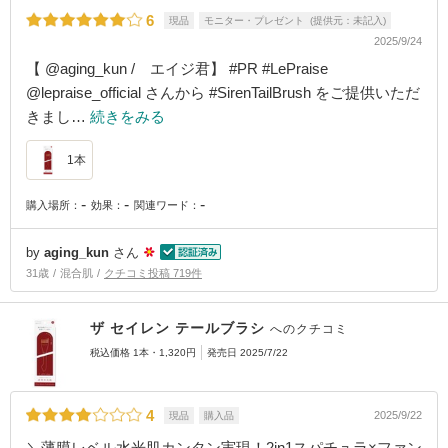
6
現品
モニター・プレゼント (提供元：未記入)
2025/9/24
【 @aging_kun / エイジ君】 #PR #LePraise
@lepraise_official さんから #SirenTailBrush をご提供いただ
きまし…
続きをみる
1本
-
-
-
購入場所：
効果：
関連ワード：
by
aging_kun
さん
31歳
混合肌
クチコミ投稿 719件
ザ セイレン テールブラシ
へのクチコミ
税込価格 1本・1,320円
発売日 2025/7/22
4
2025/9/22
現品
購入品
＼薄膜レベル水光肌カンタン実現！2in1スパチュラ×ファン