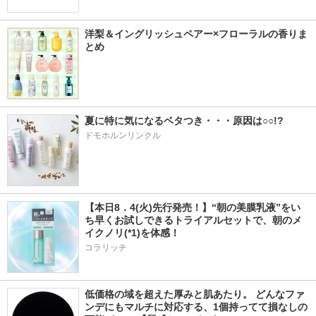
洋梨＆イングリッシュペアー×フローラルの香りま
とめ
夏に特に気になるベタつき・・・原因は○○!?
ドモホルンリンクル
【本日8．4(火)先行発売！】“朝の美膜乳液”をい
ち早くお試しできるトライアルセットで、朝のメ
イクノリ(*1)を体感！
コラリッチ
低価格の域を超えた厚みと肌あたり。 どんなファ
ンデにもマルチに対応する、1個持ってて損なしの