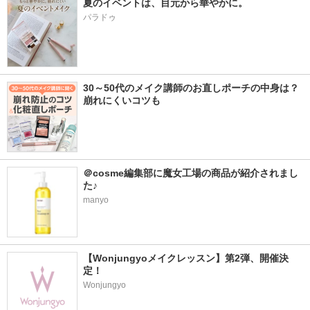
夏のイベントは、目元から華やかに。
パラドゥ
30～50代のメイク講師のお直しポーチの中身は？
崩れにくいコツも
＠cosme編集部に魔女工場の商品が紹介されまし
た♪ 
manyo
【Wonjungyoメイクレッスン】第2弾、開催決
定！
Wonjungyo