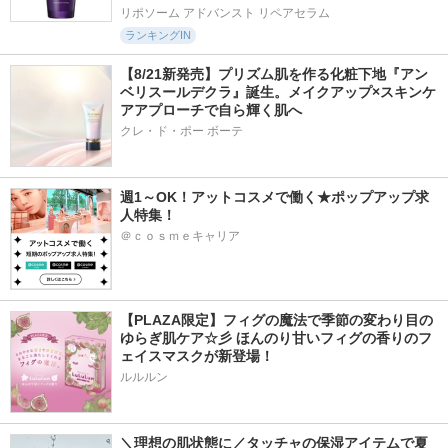
リポソーム アドバンスト リペアセラム
ランキングIN
【8/21新発売】プリズム肌を作る化粧下地『アン
ベリスールデクラ』誕生。メイクアップ×スキンケ
アアプローチで自ら輝く肌へ
クレ・ド・ポー ボーテ
週1～OK！アットコスメで働く★ポップアップ求
人特集！
＠ｃｏｓｍｅキャリア
【PLAZA限定】フィグの魔法で季節の変わり目の
ゆらぎ肌ケア☆彡 ほんのり甘いフィグの香りのフ
ェイスマスクが新登場！
ルルルン
＼理想の肌状態に／タッチャの保湿アイテムで夏