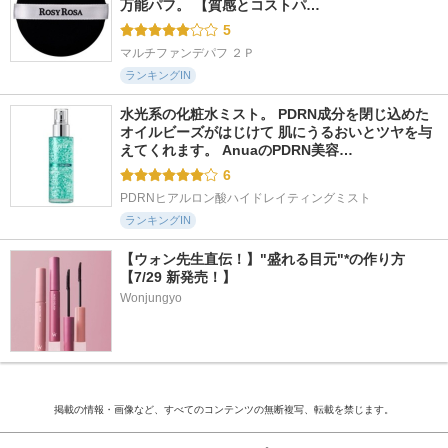
万能パフ。 【質感とコストパ…
5
マルチファンデパフ ２Ｐ
ランキングIN
水光系の化粧水ミスト。 PDRN成分を閉じ込めた
オイルビーズがはじけて 肌にうるおいとツヤを与
えてくれます。 AnuaのPDRN美容…
6
PDRNヒアルロン酸ハイドレイティングミスト
ランキングIN
【ウォン先生直伝！】"盛れる目元"*の作り方
【7/29 新発売！】
Wonjungyo
掲載の情報・画像など、すべてのコンテンツの無断複写、転載を禁じます。