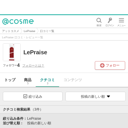
@cosme
アットコスメ
LePraise
口コミ一覧
LePraise 口コミ・レビュー一覧
LePraise
4
フォロー
フォローとは？
フォロワー
トップ
商品
クチコミ
コンテンツ
5
3
絞り込み
投稿の新しい順
クチコミ検索結果
（3件）
絞り込み条件：
LePraise
並び替え順：
投稿の新しい順