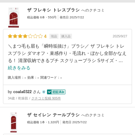
ザ フレキシ トレスブラシ
へのクチコミ
税込価格 6本・550円
発売日 2025/7/22
4
2025/9/27
現品
購入品
＼まつ毛も眉も「瞬時垢抜け」ブラシ／ ザ フレキシ トレ
スブラシ ダマオフ・束感作り・毛流れ・ぼかし全部かなえ
る！ 清潔収納できるプチ スクリューブラシ Sサイズ・…
続きをみる
-
-
-
購入場所：
効果：
関連ワード：
by
coala0322
さん
34歳
乾燥肌
クチコミ投稿 905件
ザ セイレン テールブラシ
へのクチコミ
税込価格 1本・1,320円
発売日 2025/7/22