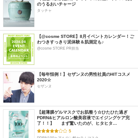
のうるおいチャージ
タッチャ
【@cosme STORE】8月イベントカレンダー！ご
わつきすっきり泥体験＆肌測定も♪
@cosme STORE PR担当
【毎年恒例！】セザンヌの男性社員のHITコスメ
2020☆
セザンヌ
【超薄膜ゲルマスクでお肌整う☆ひたひた過ぎ
PDRN&ヒアルロン酸美容液でエイジングケア完
了！！】  　まず驚いたのが、ヒタヒタ…
5
PDRN100ヒアルロン酸セラムマスク