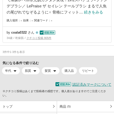
デブラシ／ LePraise ザ セイレン テールブラシ まるで人魚
の尾びれでなぞるように♀ 骨格にフィット…
続きをみる
-
-
-
購入場所：
効果：
関連ワード：
by
coala0322
さん
34歳
乾燥肌
クチコミ投稿 905件
3件中1-3件を表示
気になる条件で絞り込む
年代
肌質
髪質
購入品
リピート
認証済みマークについて
※クチコミ投稿はあくまで投稿者の感想です。個人差がありますのでご注意くださ
い。
トップ
商品
(5)