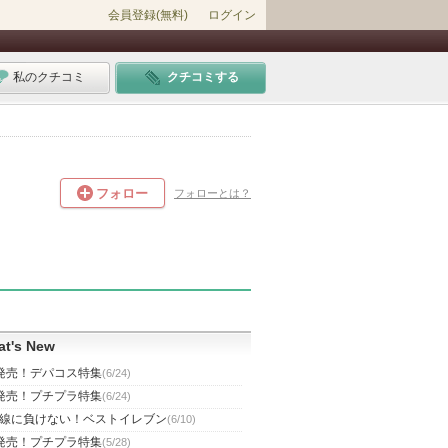
会員登録(無料)
ログイン
私のクチコミ
クチコミする
フォロー
フォローとは？
t's New
発売！デパコス特集
(6/24)
発売！プチプラ特集
(6/24)
線に負けない！ベストイレブン
(6/10)
発売！プチプラ特集
(5/28)