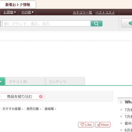
新着おトク情報
お買物
その他
カテゴリ一覧
ベストコスメ
クチコミ
コンテンツ
(0)
Wha
7月
7月
紫外
Like
Have
6月