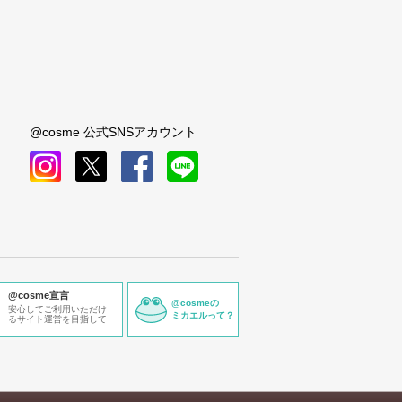
@cosme 公式SNSアカウント
instagram
x
facebook
line
@cosme宣言
@cosmeの
安心してご利用いただけ
ミカエルって？
るサイト運営を目指して