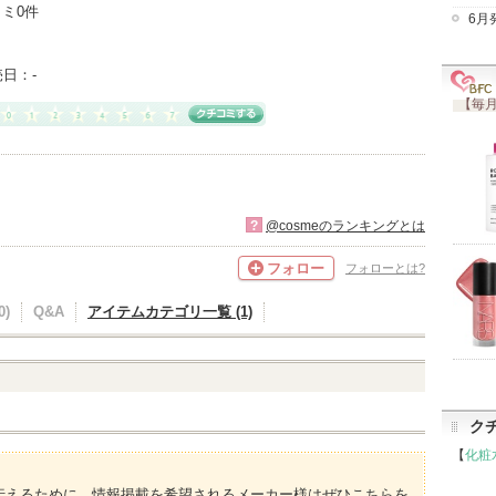
ミ0件
6月
売日：
-
【毎月
?
@cosmeのランキングとは
フォロー
フォローとは?
)
Q&A
アイテムカテゴリ一覧 (1)
ク
【
化粧
伝えるために、情報掲載を希望されるメーカー様はぜひこちらを