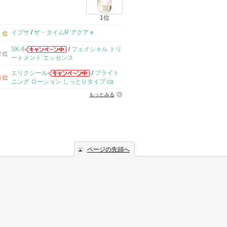
1位
イプサ
/
ザ・タイムR アクア e
SK-II
/
フェイシャル トリ
ートメント エッセンス
エリクシール
/
ブライト
ニング ローション しっとりタイプ ca
もっとみる
ページの先頭へ