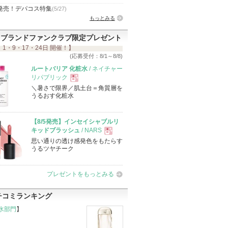
発売！デパコス特集
(5/27)
もっとみる
ブランドファンクラブ限定プレゼント
 1・9・17・24日 開催！】
(応募受付：8/1～8/8)
ルートバリア 化粧水
/ ネイチャー
リパブリック
＼暑さで限界／肌土台＝角質層を
現
うるおす化粧水
品
【8/5発売】インセイシャブルリ
キッドブラッシュ
/ NARS
思い通りの透け感発色をもたらす
現
うるツヤチーク
品
プレゼントをもっとみる
チコミランキング
水部門
】