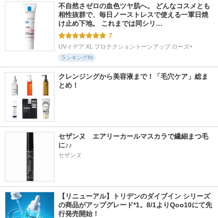
不自然さゼロの血色ツヤ肌へ。 どんなコスメとも
相性抜群で、毎日ノーストレスで使える一軍日焼
け止め下地。 これまでは同シリ…
7
UVイデア XL プロテクショントーンアップ ローズ+
ランキングIN
クレンジングから美容液まで！「毛穴ケア」総ま
とめ！
セザンヌ　エアリーカールマスカラで繊細まつ毛
に♪♪
セザンヌ
【リニューアル】トリデンのダイブイン シリーズ
の商品がアップグレード*1。8/1よりQoo10にて先
行発売開始！