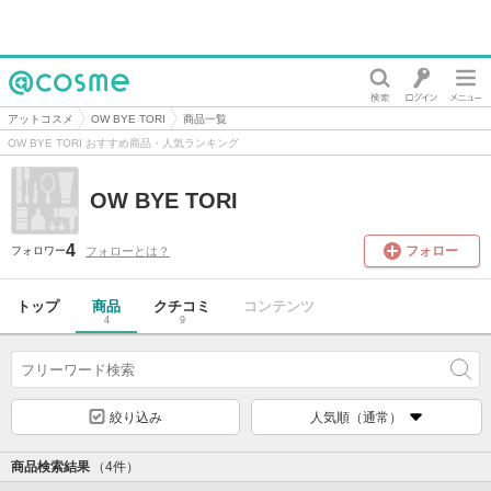
@cosme
アットコスメ
OW BYE TORI
商品一覧
OW BYE TORI おすすめ商品・人気ランキング
OW BYE TORI
4
フォロー
フォローとは？
フォロワー
トップ
商品
クチコミ
コンテンツ
4
9
絞り込み
人気順（通常）
商品検索結果
（4件）