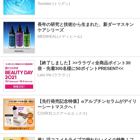
Torriden (トリデン)
長年の研究と技術から生まれた、新ダーマスキン
ケアシリーズ
【終了しました】>>ララヴィ全商品ポイント30
倍・先着300名様に50ポイントPRESENT<<
Lala Vie (ララヴィ)
【先行発売記念特価】αアルブチンセラムがデイリ
ーシートマスクへ！
COSRX(コスアールエックス)
推し活コスメ＆ライブで崩れないメイク特集！フ