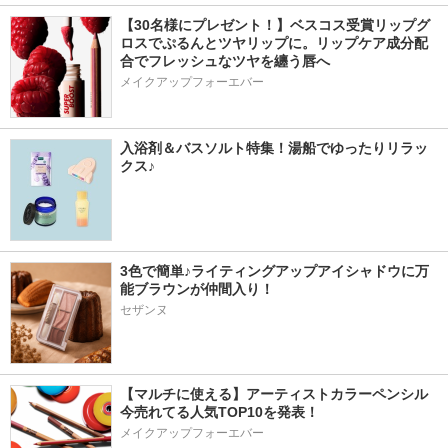
【30名様にプレゼント！】ベスコス受賞リップグ
ロスでぷるんとツヤリップに。リップケア成分配
合でフレッシュなツヤを纏う唇へ
メイクアップフォーエバー
入浴剤＆バスソルト特集！湯船でゆったりリラッ
クス♪
3色で簡単♪ライティングアップアイシャドウに万
能ブラウンが仲間入り！
セザンヌ
【マルチに使える】アーティストカラーペンシル
今売れてる人気TOP10を発表！
メイクアップフォーエバー