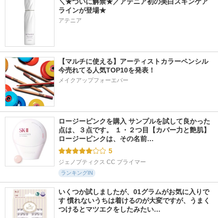
＼★ついに解禁★／アテニア初の美白スキンケア
ラインが登場★
アテニア
【マルチに使える】アーティストカラーペンシル
今売れてる人気TOP10を発表！
メイクアップフォーエバー
ロージーピンクを購入 サンプルを試して良かった
点は、３点です。 １・２つ目【カバー力と艶肌】 
ロージーピンクは、その名前…
5
ジェノプティクス CC プライマー
ランキングIN
いくつか試しましたが、01グラムがお気に入りで
す 慣れないうちは着けるのが大変ですが、うまく
つけるとマツエクをしたみたい…