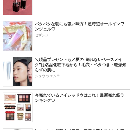
バタバタな朝にも強い味方！超時短オールインワ
ンジェル♡
セザンヌ
＼現品プレゼントも／夏の“崩れないベースメイ
ク”は名品化粧下地から！毛穴・ベタつき・乾燥知
らずの肌に
シュウ ウエムラ
今売れているアイシャドウはこれ！最新売れ筋ラ
ンキング♡