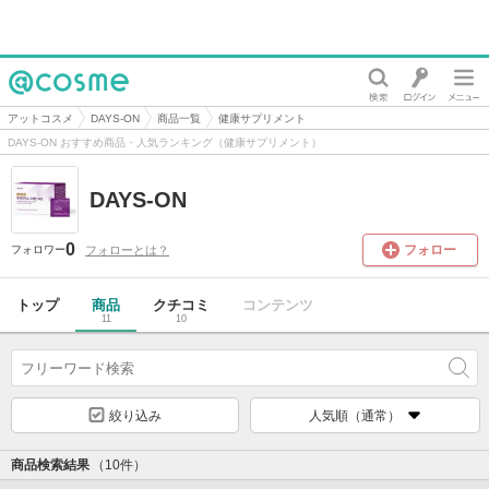
@cosme
アットコスメ
DAYS-ON
商品一覧
健康サプリメント
DAYS-ON おすすめ商品・人気ランキング（健康サプリメント）
DAYS-ON
0
フォロー
フォローとは？
フォロワー
トップ
商品
クチコミ
コンテンツ
11
10
絞り込み
人気順（通常）
商品検索結果
（10件）