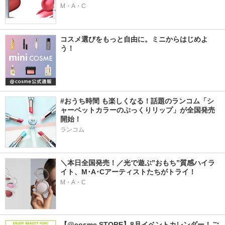
M・A・C
コスメ選びをもっと自由に。ミニからはじめよ
う！
#おうち時間 も楽しくなる！話題のランコム「シ
ャーベットカラーのぷっくりリップ」が全国発売
開始！
ランコム
＼本日全国発売！／光で遊ぶ”おもち”質感ハイラ
イト、M･A･Cアーティストたちがトライ！
M・A・C
【@cosme STORE】8月イベントカレンダー！ご