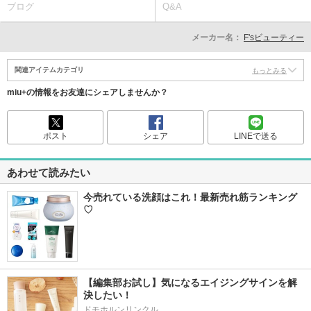
ブログ
Q&A
メーカー名：
F'sビューティー
関連アイテムカテゴリ
もっとみる
miu+の情報をお友達にシェアしませんか？
ポスト
シェア
LINEで送る
あわせて読みたい
今売れている洗顔はこれ！最新売れ筋ランキング
♡
【編集部お試し】気になるエイジングサインを解
決したい！
ドモホルンリンクル