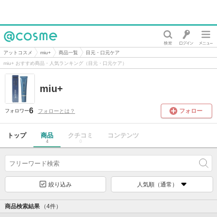
@cosme
アットコスメ
miu+
商品一覧
目元・口元ケア
miu+ おすすめ商品・人気ランキング（目元・口元ケア）
miu+
6
フォロー
フォローとは？
フォロワー
トップ
商品
クチコミ
コンテンツ
4
0
絞り込み
人気順（通常）
商品検索結果
（4件）