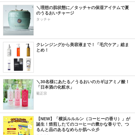
＼理想の肌状態に／タッチャの保湿アイテムで夏
のうるおいチャージ
タッチャ
クレンジングから美容液まで！「毛穴ケア」総ま
とめ！
＼30名様にあたる／うるおいのカギはアミノ酸！
「日本酒の化粧水」
菊正宗
【NEW】「横浜ルルルン（コーヒーの香り）」が
誕生！焙煎したてのコーヒーの豊かな香りで、つ
るんと品のあるなめらか肌へ☆彡