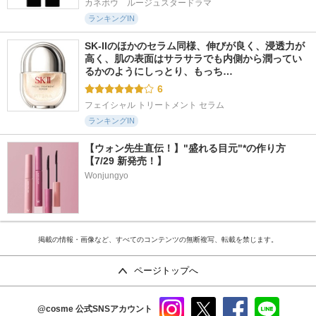
カネボウ　ルージュスタードラマ
ランキングIN
SK-IIのほかのセラム同様、伸びが良く、浸透力が
高く、肌の表面はサラサラでも内側から潤ってい
るかのようにしっとり、もっち…
6
フェイシャル トリートメント セラム
ランキングIN
【ウォン先生直伝！】"盛れる目元"*の作り方
【7/29 新発売！】
Wonjungyo
掲載の情報・画像など、すべてのコンテンツの無断複写、転載を禁じます。
ページトップへ
@cosme
公式SNSアカウント