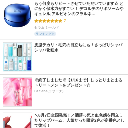
もう何度もリピートさせていただいています☆ と
にかく保水力がすごい！ デコルテのリポソームや
キュレル,アルビオンのフラルネ…
7
セラム シールド
ランキングIN
皮脂テカリ・毛穴の目立ちにも！さっぱりシャバ
シャバ化粧水
※終了しました※【1/16まで】しっとりまとまる
トリートメントをプレゼント☆
La Sana(ラサーナ)
＼8月7日全国発売！／洒落っ気と血色感を両立し
たリップバーム、人気だった限定2色が定番色とし
て復活！