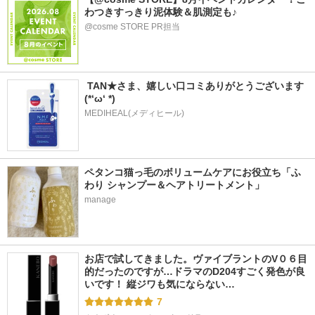
わつきすっきり泥体験＆肌測定も♪
@cosme STORE PR担当
 TAN★さま、嬉しい口コミありがとうございます
(*‘ω‘ *)
MEDIHEAL(メディヒール)
ペタンコ猫っ毛のボリュームケアにお役立ち「ふ
わり シャンプー＆ヘアトリートメント」
manage
お店で試してきました。ヴァイブラントのV０６目
的だったのですが…ドラマのD204すごく発色が良
いです！ 縦ジワも気にならない…
7