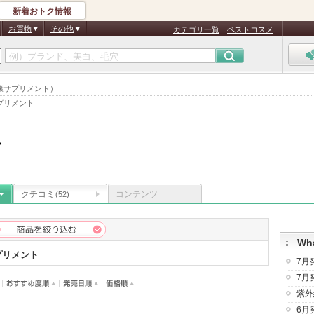
新着おトク情報
お買物
その他
カテゴリ一覧
ベストコスメ
康サプリメント）
プリメント
ル
クチコミ
コンテンツ
(52)
Wha
プリメント
7月
7月
紫外
6月