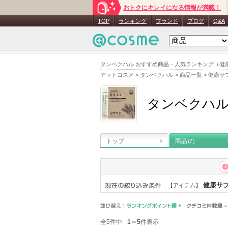
おトクにキレイになる情報が満載！
TOP
ランキング
ブランド
ブログ
Q&A
タンベクハル おすすめ商品・人気ランキング（健
アットコスメ
>
タンベクハル
>
商品一覧
>
健康サ
タンベクハ
トップ
商品
(7)
健康サ
【アイテム】
全5件中
1～5
件表示