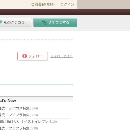
会員登録(無料)
ログイン
私のクチコミ
クチコミする
フォロー
フォローとは？
t's New
発売！デパコス特集
(6/24)
発売！プチプラ特集
(6/24)
線に負けない！ベストイレブン
(6/10)
発売！プチプラ特集
(5/28)