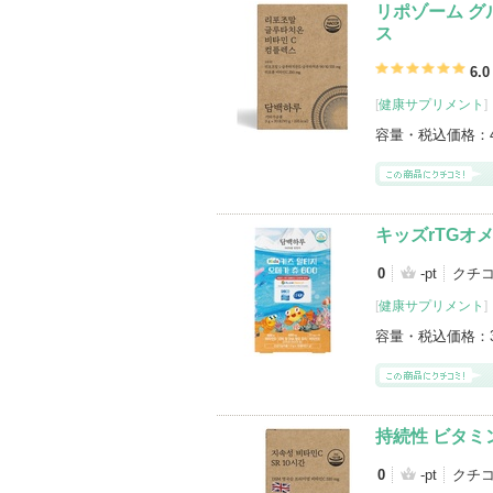
リポゾーム グ
ス
6.0
[
健康サプリメント
]
容量・税込価格：
キッズrTGオメ
0
-pt
クチコ
[
健康サプリメント
]
容量・税込価格：
持続性 ビタミン
0
-pt
クチコ