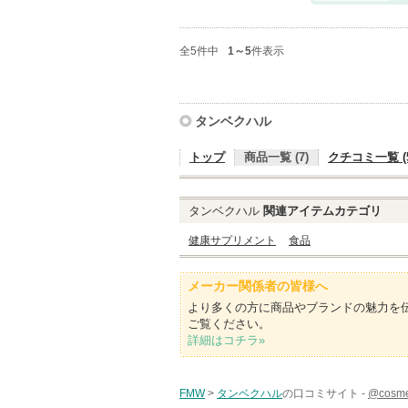
全5件中
1～5
件表示
タンベクハル
トップ
商品一覧 (7)
クチコミ一覧 (5
タンベクハル
関連アイテムカテゴリ
健康サプリメント
食品
メーカー関係者の皆様へ
より多くの方に商品やブランドの魅力を
ご覧ください。
詳細はコチラ»
FMW
>
タンベクハル
の口コミサイト -
@cos