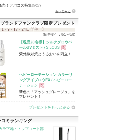
発売！デパコス特集
(5/27)
もっとみる
ブランドファンクラブ限定プレゼント
 1・9・17・24日 開催！】
(応募受付：8/1～8/8)
【現品20名様】シルクグロウベ
ールUVミスト
/ SILCUS
紫外線対策とうるおいを両立！
現
品
ヘビーローテーション カラーリ
ングアイブロウEX
/ ヘビーロー
テーション
新色の「アッシュグレージュ」を
現
プレゼント！
プレゼントをもっとみる
品
チコミランキング
カラ下地・トップコート部