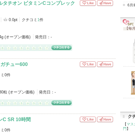
ルタチオン ビタミンCコンプレック
Like
Have
6月
0.0pt
クチコミ
1
件
【毎月
4g (オープン価格)
発売日：
-
ガチュー600
Like
Have
ミ0件
30粒 (オープン価格)
発売日：
-
ク
C SR 10時間
Like
Have
【
マス
門
】
ミ0件