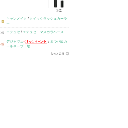
2位
キャンメイク
/
クイックラッシュカーラ
ー
エテュセ
/
エテュセ マスカラベース
デジャヴュ
/
まつパ級カ
ールキープ下地
もっとみる