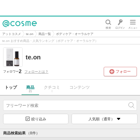
@cosme
アットコスメ
te.on
商品一覧
ボディケア・オーラルケア
te.on おすすめ商品・人気ランキング（ボディケア・オーラルケア）
te.on
2
フォロー
フォローとは？
フォロワー
トップ
商品
クチコミ
コンテンツ
21
0
絞り込み
人気順（通常）
商品検索結果
（8件）