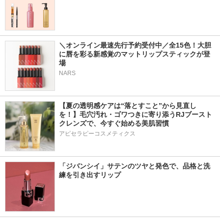
＼オンライン最速先行予約受付中／全15色！大胆
に唇を彩る新感覚のマットリップスティックが登
場
NARS
【夏の透明感ケアは“落とすこと”から見直し
を！】毛穴汚れ・ゴワつきに寄り添うRJブースト
クレンズで、今すぐ始める美肌習慣
アピセラピーコスメティクス
「ジバンシイ」サテンのツヤと発色で、品格と洗
練を引き出すリップ