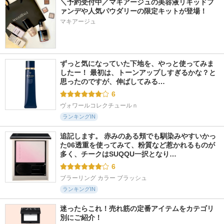
＼予約受付中／マキアージュの美容液リキッドフ
ァンデや人気パウダリーの限定キットが登場！
マキアージュ
ずっと気になっていた下地を、やっと使ってみま
したー！ 最初は、トーンアップしすぎるかな？と
思ったのですが、伸ばしてみる…
6
ヴォワールコレクチュールｎ
ランキングIN
追記します。 赤みのある頬でも馴染みやすいかっ
た06透重を使ってみて、粉質など惹かれるものが
多く、チークはSUQQU一択となり…
6
ブラーリング カラー ブラッシュ
ランキングIN
迷ったらこれ！売れ筋の定番アイテムをカテゴリ
別にご紹介！