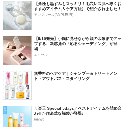
【角栓も黒ずみもスッキリ！毛穴レス肌へ導くお
すすめアイテム＆ケア方法】で紹介されました！
アンプルール(AMPLEUR)
【9/15発売】小顔に見せながら顔の印象までアッ
プする、新感覚の「彩るシェーディング」が登
場！
エクセル
無香料のヘアケア｜シャンプー＆トリートメン
ト・アウトバス・スタイリング
＼楽天 Special 5days／ベストアイテムを詰め合
わせた超豪華な福袋が登場♪
manyo