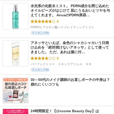
水光系の化粧水ミスト。 PDRN成分を閉じ込めた
オイルビーズがはじけて 肌にうるおいとツヤを与
えてくれます。 AnuaのPDRN美容…
6
PDRNヒアルロン酸ハイドレイティングミスト
ランキングIN
アネッサといえば、金色のシャカシャカいう日焼
け止めを「絶対焼けないアネッサ」として使って
きました。 ただ、あれは服に付…
5
パーフェクトＵＶ　スキンケアジェル　ＮＢ
ランキングIN
30～50代のメイク講師のお直しポーチの中身は？
崩れにくいコツも
24時間限定！【@cosme Beauty Day】は