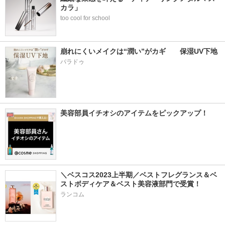
カラ」
too cool for school
崩れにくいメイクは“潤い”がカギ　　保湿UV下地
パラドゥ
美容部員イチオシのアイテムをピックアップ！
＼ベスコス2023上半期／ベストフレグランス＆ベ
ストボディケア＆ベスト美容液部門で受賞！
ランコム