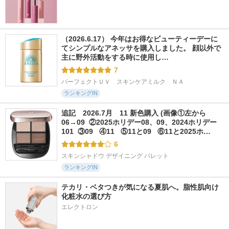
（2026.6.17） 今年はお得なビューティーデーに
てシンプルなアネッサを購入しました。 顔以外で
主に野外活動をする時に使用し…
7
パーフェクトＵＶ　スキンケアミルク　ＮＡ
ランキングIN
追記　2026.7月　11 新色購入 (画像①左から
06→09  ②2025ホリデー08、09、2024ホリデー
101  ③09   ④11   ⑤11と09   ⑥11と2025ホ…
6
スキンシャドウ デザイニング パレット
ランキングIN
テカリ・ベタつきが気になる夏肌へ。脂性肌向け
化粧水の選び方
エレクトロン