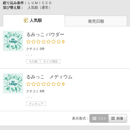
絞り込み条件：
ＬＵＭＩＣＣＯ
並び替え順：
人気順（通常）
人気順
発売日順
るみっこ パウダー
0
クチコミ 0件
-
-
その他
ネイル用品
るみっこ メディウム
0
クチコミ 6件
-
-
マニキュア
表示形式：
リスト
画像