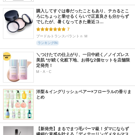
購入してすぐは春だったこともあり、テカるとこ
ろにちょっと乗せるくらいで正直良さも分からず
でしたが、暑くなってきた最近コ…
7
プードルトランスパラントｎ Ｍ
ランキングIN
＼つけたての仕上がり、一日中続く／ノイズレス
美肌 *が続く化粧下地、お得な2個セットを店舗限
定発売！
M・A・C
洋梨＆イングリッシュペアー×フローラルの香りま
とめ
【新発売】まるでまつ毛パーマ級！ダマにならず
繊細な束感を叶える「ディテーリングメタルマス