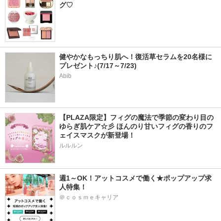
グ♡
健やかなもっちり肌へ！復活草セラムを20名様に
プレゼント♪(7/17～7/23)
Abib
【PLAZA限定】フィグの魔法で季節の変わり目の
ゆらぎ肌ケア☆彡 ほんのり甘いフィグの香りのフ
ェイスマスクが新登場！
ルルルン
週1～OK！アットコスメで働く★ポップアップ求
人特集！
＠ｃｏｓｍｅキャリア