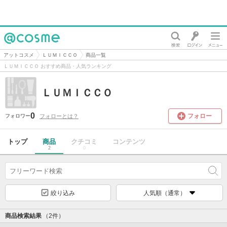
@cosme
アットコスメ
ＬＵＭＩＣＣＯ
商品一覧
ＬＵＭＩＣＣＯ おすすめ商品・人気ランキング
ＬＵＭＩＣＣＯ
0
フォロー
フォローとは？
フォロワー
トップ
商品
クチコミ
コンテンツ
2
0
絞り込み
人気順（通常）
商品検索結果
（2件）