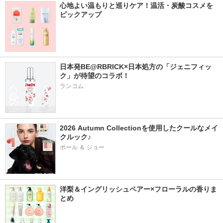
心地よい温もりと巡りケア！温活・炭酸コスメを
ピックアップ
日本発BE@RBRICK×日本処方の「ジェニフィッ
ク」が待望のコラボ！
ランコム
2026 Autumn Collectionを使用したクールなメイ
クルック♪
ポール ＆ ジョー
洋梨＆イングリッシュペアー×フローラルの香りま
とめ