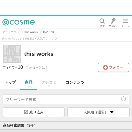
@cosme
アットコスメ
this works
商品一覧
this works おすすめ商品・人気ランキング
this works
10
フォロー
フォローとは？
フォロワー
トップ
商品
クチコミ
コンテンツ
3
0
絞り込み
人気順（通常）
商品検索結果
（3件）