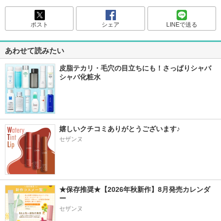
ポスト
シェア
LINEで送る
あわせて読みたい
皮脂テカリ・毛穴の目立ちにも！さっぱりシャバ
シャバ化粧水
嬉しいクチコミありがとうございます♪
セザンヌ
★保存推奨★【2026年秋新作】8月発売カレンダ
ー
セザンヌ