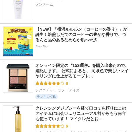
メンターム
【NEW】「横浜ルルルン（コーヒーの香り）」が
誕生！焙煎したてのコーヒーの豊かな香りで、つ
るんと品のあるなめらか肌へ☆彡
ルルルン
オンライン限定の〝152囁咲〟を購入出来たので、
追記します。 公式によると、 同系色で美しいレイ
ヤリングに仕上がるモーブト…
6
シグニチャー カラー アイズ
ランキングIN
クレンジングジプシーを経て口コミを頼りにこの
アイテムに出会い…リニューアル前からもう何年
も使っています！ マイクレだとお…
6