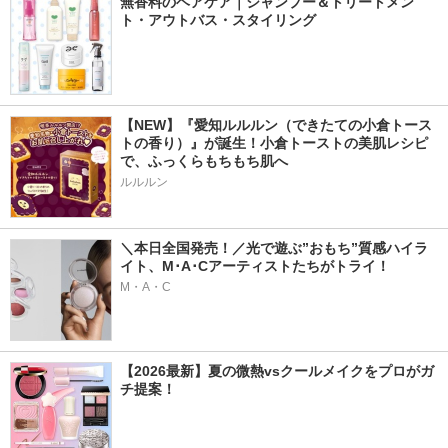
無香料のヘアケア｜シャンプー＆トリートメン
ト・アウトバス・スタイリング
【NEW】『愛知ルルルン（できたての小倉トース
トの香り）』が誕生！小倉トーストの美肌レシピ
で、ふっくらもちもち肌へ
ルルルン
＼本日全国発売！／光で遊ぶ”おもち”質感ハイラ
イト、M･A･Cアーティストたちがトライ！
M・A・C
【2026最新】夏の微熱vsクールメイクをプロがガ
チ提案！