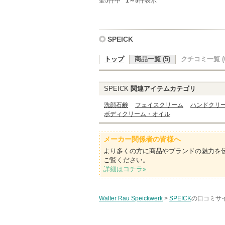
全5件中
1～5
件表示
SPEICK
トップ
商品一覧 (5)
クチコミ一覧 (0
SPEICK
関連アイテムカテゴリ
洗顔石鹸
フェイスクリーム
ハンドクリ
ボディクリーム・オイル
メーカー関係者の皆様へ
より多くの方に商品やブランドの魅力を
ご覧ください。
詳細はコチラ»
Walter Rau Speickwerk
>
SPEICK
の口コミサイ