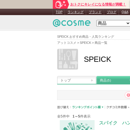
おトクにキレイになる情報が満載！
TOP
ランキング
ブランド
ブログ
Q&A
SPEICK おすすめ商品・人気ランキング
アットコスメ
>
SPEICK
>
商品一覧
SPEICK
トップ
商品
(5)
全5件中
1～5
件表示
スパイク ハ