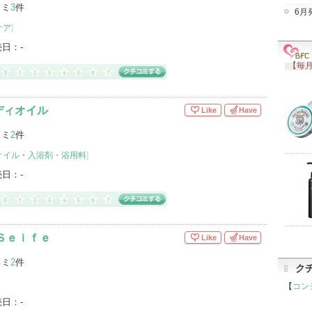
コミ
3
件
6月
ケア
]
売日：
-
【毎月
ディオイル
Like
Have
コミ
2
件
オイル
・
入浴剤・浴用料
]
売日：
-
Ｓｅｉｆｅ
Like
Have
コミ
2
件
ク
【
コン
売日：
-