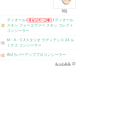
3位
ディオール
/
ディオール
スキン フォーエヴァー スキン コレクト
コンシーラー
M・A・C
/
スタジオ ラディアンス 24 ル
ミナス コンシーラー
tfit
/
カバーアッププロコンシーラー
もっとみる