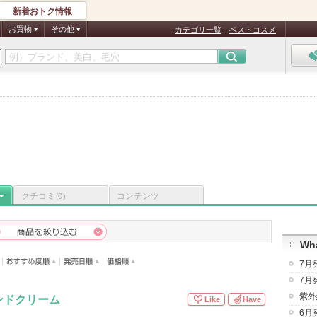
新着おトク情報
お買物
その他
カテゴリ一覧
ベストコスメ
クチコミ
コンテンツ
(0)
Wha
7月
7月
紫外
ンドクリーム
Like
Have
6月