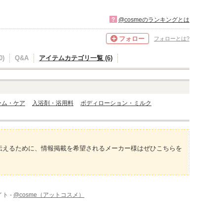
?
@cosmeのランキングとは
フォロー
フォローとは?
)
Q&A
アイテムカテゴリ一覧 (6)
ーム・ケア
入浴剤・浴用料
ボディローション・ミルク
伝えるために、情報掲載を希望されるメーカー様はぜひこちらを
ト -
@cosme（アットコスメ）