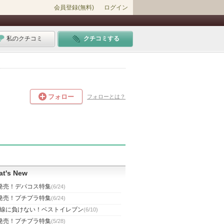
会員登録(無料)
ログイン
私のクチコミ
クチコミする
フォロー
フォローとは？
t's New
発売！デパコス特集
(6/24)
発売！プチプラ特集
(6/24)
線に負けない！ベストイレブン
(6/10)
発売！プチプラ特集
(5/28)