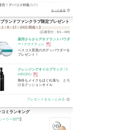
発売！デパコス特集
(5/27)
もっとみる
ブランドファンクラブ限定プレゼント
 1・9・17・24日 開催！】
(応募受付：8/1～8/8)
薬用さらさらデオドラントパウダ
ー
/ デオナチュレ
ベスコス受賞のボディパウダーを
現
プレゼント！
品
クレンジングオイルブラック
/ S
HIRORU
角栓もメイクもほぐれ落ち とろ
現
けるクッションオイル
品
プレゼントをもっとみる
チコミランキング
シーラー部門
】