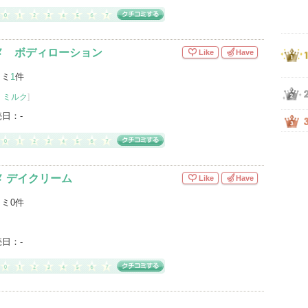
メ ボディローション
Like
Have
コミ
1
件
・ミルク
]
売日：
-
 デイクリーム
Like
Have
ミ0件
売日：
-