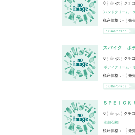
0
-pt
クチ
[
ハンドクリーム・
税込価格：
-
発
スパイク ボ
0
-pt
クチ
[
ボディクリーム・
税込価格：
-
発
ＳＰＥＩＣＫ 
0
-pt
クチ
[
洗顔石鹸
]
税込価格：
-
発