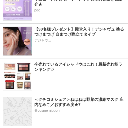
介★
pdc
【30名様プレゼント】殿堂入り！デジャヴュ 塗る
つけまつげ 自まつげ際立てタイプ
デジャヴュ
今売れているアイシャドウはこれ！最新売れ筋ラ
ンキング♡
＜クチコミシェア＞ねばねば野菜の濃縮マスク 庄
内なめこ／おすすめ度★7
＠cosme nippon