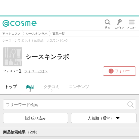
@cosme
アットコスメ
シースキンラボ
商品一覧
シースキンラボ おすすめ商品・人気ランキング
シースキンラボ
1
フォロー
フォローとは？
フォロワー
トップ
商品
クチコミ
コンテンツ
2
0
絞り込み
人気順（通常）
商品検索結果
（2件）