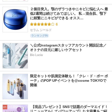
２個目突入。顎のザラつきやニキビに悩む人へ 最
低2週間は続けてみてほしい。 私→混合肌、顎下
に頻繁にニキビができる オスス…
6
セラム シールド
ランキングIN
＼公式Instagramスタッフアカウント開設記念／
オトナの目元に嬉しいケアセット
Bio Lucia
限定キットや肌測定体験も！「クレ・ド・ポー ボ
ーテ」のPOP UPイベントを@cosme TOKYOで
開催
 【現品プレゼント】SNSで話題のダーマエイド！
リニューアルしてパワーアップした大容量をご紹