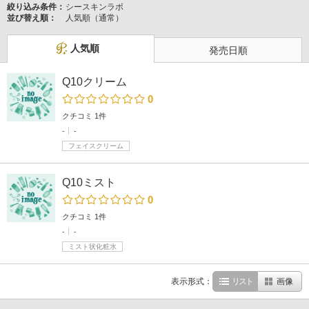
絞り込み条件：
シースキンラボ
並び替え順：
人気順（通常）
人気順
発売日順
Q10クリーム
0
クチコミ 1件
-
-
フェイスクリーム
Q10ミスト
0
クチコミ 1件
-
-
ミスト状化粧水
表示形式：
リスト
画像