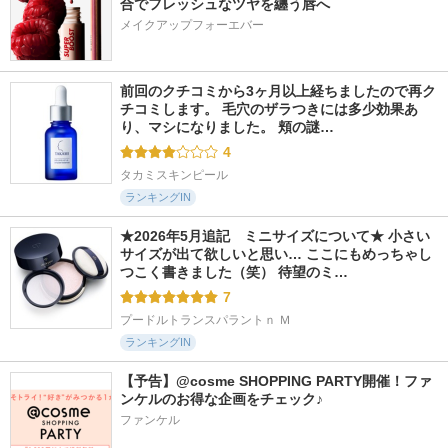
合でフレッシュなツヤを纏う唇へ
メイクアップフォーエバー
前回のクチコミから3ヶ月以上経ちましたので再ク
チコミします。 毛穴のザラつきには多少効果あ
り、マシになりました。 頬の謎…
4
タカミスキンピール
ランキングIN
★2026年5月追記　ミニサイズについて★ 小さい
サイズが出て欲しいと思い… ここにもめっちゃし
つこく書きました（笑） 待望のミ…
7
プードルトランスパラントｎ Ｍ
ランキングIN
【予告】@cosme SHOPPING PARTY開催！ファ
ンケルのお得な企画をチェック♪
ファンケル