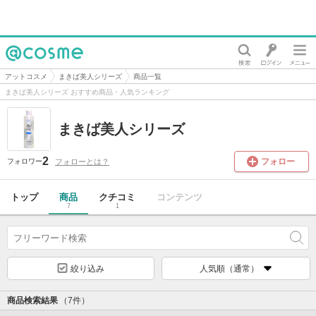
@cosme
アットコスメ
まきば美人シリーズ
商品一覧
まきば美人シリーズ おすすめ商品・人気ランキング
まきば美人シリーズ
2
フォロー
フォローとは？
フォロワー
トップ
商品
クチコミ
コンテンツ
7
1
絞り込み
人気順（通常）
商品検索結果
（7件）