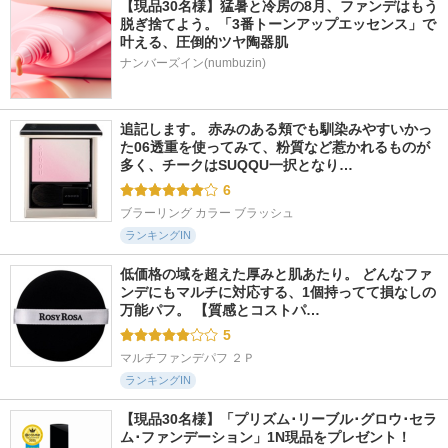
【現品30名様】猛暑と冷房の8月、ファンデはもう
脱ぎ捨てよう。「3番トーンアップエッセンス」で
叶える、圧倒的ツヤ陶器肌
ナンバーズイン(numbuzin)
追記します。 赤みのある頬でも馴染みやすいかっ
た06透重を使ってみて、粉質など惹かれるものが
多く、チークはSUQQU一択となり…
6
ブラーリング カラー ブラッシュ
ランキングIN
低価格の域を超えた厚みと肌あたり。 どんなファ
ンデにもマルチに対応する、1個持ってて損なしの
万能パフ。 【質感とコストパ…
5
マルチファンデパフ ２Ｐ
ランキングIN
【現品30名様】「プリズム･リーブル･グロウ･セラ
ム･ファンデーション」1N現品をプレゼント！ 