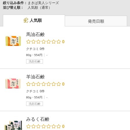
絞り込み条件：
まきば美人シリーズ
並び替え順：
人気順（通常）
人気順
発売日順
馬油石鹸
0
クチコミ 0件
80g・554円
-
洗顔石鹸
羊油石鹸
0
クチコミ 0件
80g・554円
-
洗顔石鹸
みるく石鹸
0