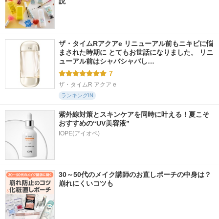
説
ザ・タイムRアクアe リニューアル前もニキビに悩
まされた時期に とてもお世話になりました。 リニ
ューアル前はシャバシャバし…
7
ザ・タイムR アクア e
ランキングIN
紫外線対策とスキンケアを同時に叶える！夏こそ
おすすめの“UV美容液”
IOPE(アイオペ)
30～50代のメイク講師のお直しポーチの中身は？
崩れにくいコツも