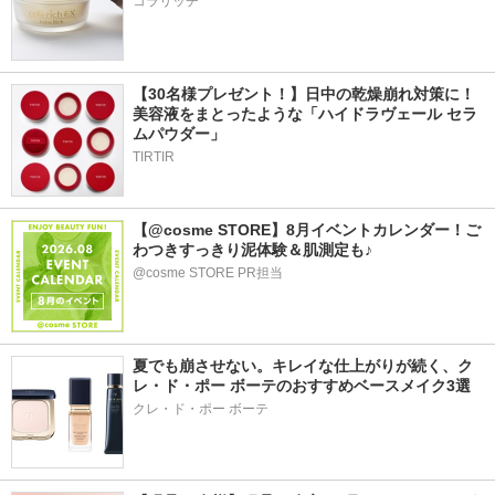
コラリッチ
【30名様プレゼント！】日中の乾燥崩れ対策に！
美容液をまとったような「ハイドラヴェール セラ
ムパウダー」
TIRTIR
【@cosme STORE】8月イベントカレンダー！ご
わつきすっきり泥体験＆肌測定も♪
@cosme STORE PR担当
夏でも崩させない。キレイな仕上がりが続く、ク
レ・ド・ポー ボーテのおすすめベースメイク3選
クレ・ド・ポー ボーテ