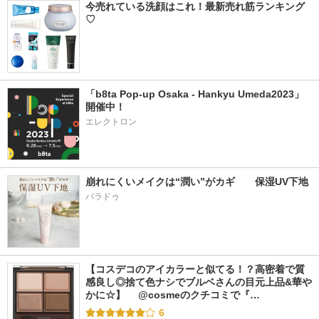
今売れている洗顔はこれ！最新売れ筋ランキング
♡
「b8ta Pop-up Osaka - Hankyu Umeda2023」
開催中！
エレクトロン
崩れにくいメイクは“潤い”がカギ　　保湿UV下地
パラドゥ
【コスデコのアイカラーと似てる！？高密着で質
感良し◎捨て色ナシでブルベさんの目元上品&華や
かに☆】 　@cosmeのクチコミで『…
6