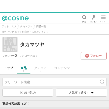
@cosme
アットコスメ
タカマツヤ
商品一覧
タカマツヤ おすすめ商品・人気ランキング
タカマツヤ
0
フォロー
フォローとは？
フォロワー
トップ
商品
クチコミ
コンテンツ
1
0
絞り込み
人気順（通常）
商品検索結果
（1件）