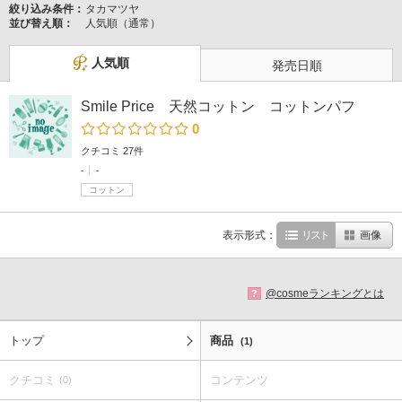
絞り込み条件：
タカマツヤ
並び替え順：
人気順（通常）
人気順
発売日順
Smile Price 天然コットン コットンパフ
0
クチコミ 27件
-
-
コットン
表示形式：
リスト
画像
@cosmeランキングとは
?
トップ
商品
(1)
クチコミ
コンテンツ
(0)