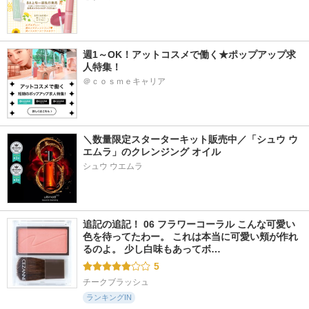
週1～OK！アットコスメで働く★ポップアップ求
人特集！
＠ｃｏｓｍｅキャリア
＼数量限定スターターキット販売中／「シュウ ウ
エムラ」のクレンジング オイル
シュウ ウエムラ
追記の追記！ 06 フラワーコーラル こんな可愛い
色を待ってたわー。 これは本当に可愛い頬が作れ
るのよ。 少し白味もあってボ…
5
チークブラッシュ
ランキングIN