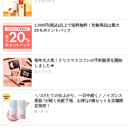
ドクターケイ
1,500円(税込)以上で送料無料！対象商品は最大
20％ポイントバック
毎年大人気！クリスマスコフレの予約販売を開始
しました★
エトヴォス
＼つけたての仕上がり、一日中続く／ノイズレス
美肌 *が続く化粧下地、お得な2個セットを店舗限
定発売！
M・A・C