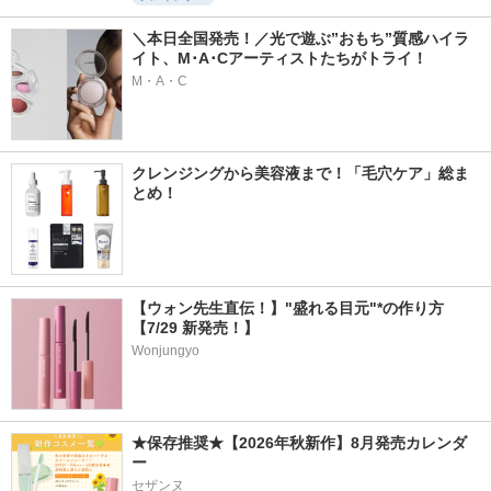
＼本日全国発売！／光で遊ぶ”おもち”質感ハイラ
イト、M･A･Cアーティストたちがトライ！
M・A・C
クレンジングから美容液まで！「毛穴ケア」総ま
とめ！
【ウォン先生直伝！】"盛れる目元"*の作り方
【7/29 新発売！】
Wonjungyo
★保存推奨★【2026年秋新作】8月発売カレンダ
ー
セザンヌ