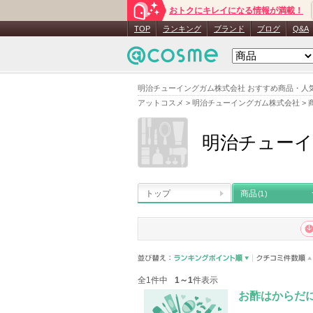
おトクにキレイになる情報が満載！
TOP
ランキング
ブランド
ブログ
Q&A
明治チューイングガム株式会社 おすすめ商品・人
アットコスメ
>
明治チューイングガム株式会社
>
明治チューイ
トップ
商品
(1)
全1件中
1～1
件表示
お酢はからだ