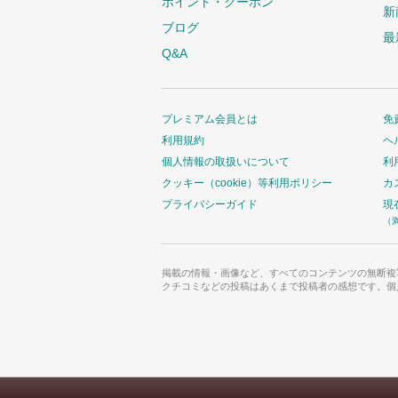
ポイント・クーポン
新
ブログ
最
Q&A
プレミアム会員とは
免
利用規約
ヘ
個人情報の取扱いについて
利
クッキー（cookie）等利用ポリシー
カ
プライバシーガイド
現
（
掲載の情報・画像など、すべてのコンテンツの無断複
クチコミなどの投稿はあくまで投稿者の感想です。個