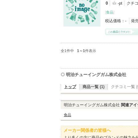
0
-pt
クチ
[
食品
]
税込価格：
-
発
全1件中
1～1
件表示
明治チューイングガム株式会社
トップ
商品一覧 (1)
クチコミ一覧 (0
明治チューイングガム株式会社
関連アイ
食品
メーカー関係者の皆様へ
より多くの方に商品やブランドの魅力を