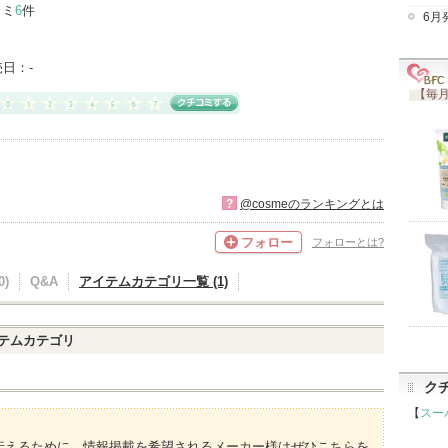
コミ
6
件
6月
売日：
-
【毎月
?
@cosmeのランキングとは
フォロー
フォローとは?
)
Q&A
アイテムカテゴリ一覧 (1)
テムカテゴリ
ク
【
スー
伝えるために、情報掲載を希望されるメーカー様はぜひこちらを