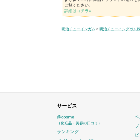
ご覧ください。
詳細はコチラ»
明治チューインガム
>
明治チューイングガム
サービス
@cosme
ベ
（化粧品・美容の口コミ）
プ
ランキング
ビ