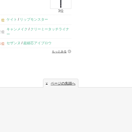
3位
ケイト
/
リップモンスター
キャンメイク
/
クリーミータッチライナ
ー
セザンヌ
/
超細芯アイブロウ
もっとみる
ページの先頭へ