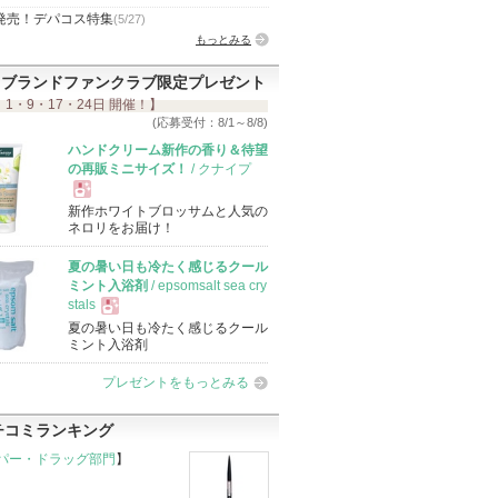
発売！デパコス特集
(5/27)
もっとみる
ブランドファンクラブ限定プレゼント
 1・9・17・24日 開催！】
(応募受付：8/1～8/8)
ハンドクリーム新作の香り＆待望
の再販ミニサイズ！
/ クナイプ
新作ホワイトブロッサムと人気の
現
ネロリをお届け！
夏の暑い日も冷たく感じるクール
品
ミント入浴剤
/ epsomsalt sea cry
stals
夏の暑い日も冷たく感じるクール
現
ミント入浴剤
プレゼントをもっとみる
品
チコミランキング
パー・ドラッグ部門
】