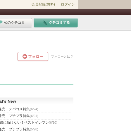
会員登録(無料)
ログイン
私のクチコミ
クチコミする
フォロー
フォローとは？
t's New
発売！デパコス特集
(6/24)
発売！プチプラ特集
(6/24)
線に負けない！ベストイレブン
(6/10)
発売！プチプラ特集
(5/28)