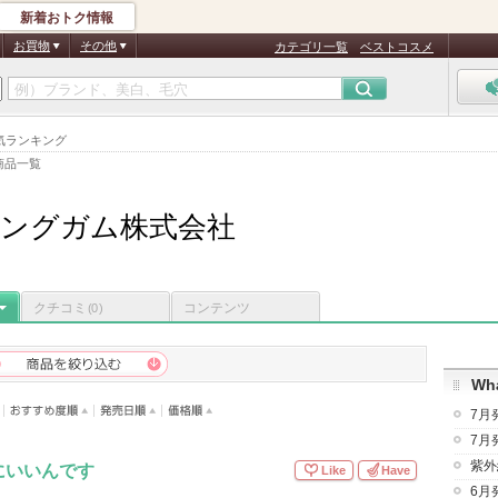
新着おトク情報
お買物
その他
カテゴリ一覧
ベストコスメ
気ランキング
商品一覧
ングガム株式会社
クチコミ
コンテンツ
(0)
Wha
7月
7月
紫外
にいいんです
Like
Have
6月