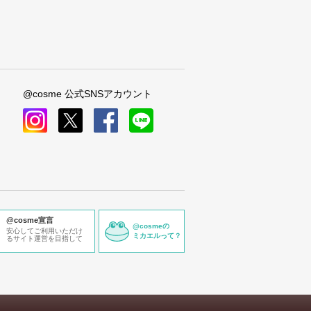
@cosme 公式SNSアカウント
instagram
x
facebook
line
@cosme宣言
@cosmeの
安心してご利用いただけ
ミカエルって？
るサイト運営を目指して