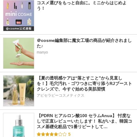
コスメ選びをもっと自由に。ミニからはじめよ
う！
＠cosme編集部に魔女工場の商品が紹介されまし
た♪
manyo
【夏の透明感ケアは“落とすこと”から見直し
を！】毛穴汚れ・ゴワつきに寄り添うRJブースト
クレンズで、今すぐ始める美肌習慣
アピセラピーコスメティクス
【PDRN ヒアルロン酸100 セラムAnua】 忖度な
しで正直レビューいたします！ 私がいま、韓国コ
スメ基礎化粧品で1番リピートして…
5