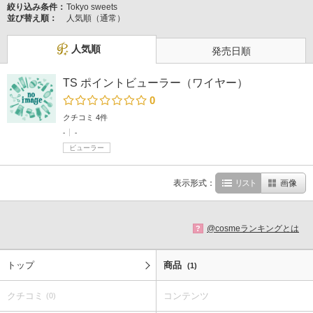
絞り込み条件：
Tokyo sweets
並び替え順：
人気順（通常）
人気順
発売日順
TS ポイントビューラー（ワイヤー）
0
クチコミ 4件
-
-
ビューラー
表示形式：
リスト
画像
@cosmeランキングとは
?
トップ
商品
(1)
クチコミ
コンテンツ
(0)