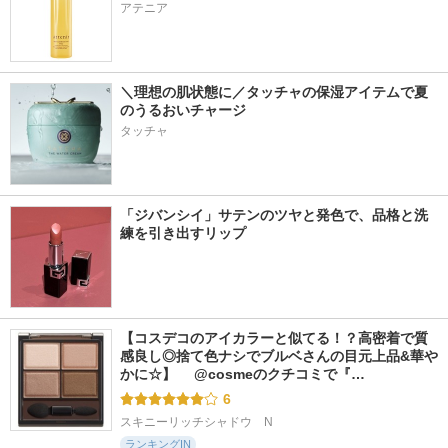
アテニア
＼理想の肌状態に／タッチャの保湿アイテムで夏
のうるおいチャージ
タッチャ
「ジバンシイ」サテンのツヤと発色で、品格と洗
練を引き出すリップ
【コスデコのアイカラーと似てる！？高密着で質
感良し◎捨て色ナシでブルベさんの目元上品&華や
かに☆】 　@cosmeのクチコミで『…
6
スキニーリッチシャドウ　N
ランキングIN