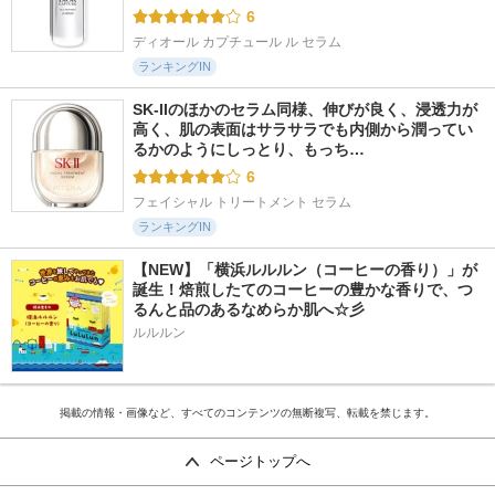
6
ディオール カプチュール ル セラム
ランキングIN
SK-IIのほかのセラム同様、伸びが良く、浸透力が
高く、肌の表面はサラサラでも内側から潤ってい
るかのようにしっとり、もっち…
6
フェイシャル トリートメント セラム
ランキングIN
【NEW】「横浜ルルルン（コーヒーの香り）」が
誕生！焙煎したてのコーヒーの豊かな香りで、つ
るんと品のあるなめらか肌へ☆彡
ルルルン
掲載の情報・画像など、すべてのコンテンツの無断複写、転載を禁じます。
ページトップへ