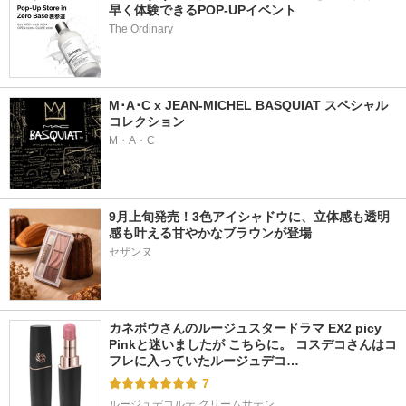
早く体験できるPOP-UPイベント
The Ordinary
M･A･C x JEAN-MICHEL BASQUIAT スペシャル
コレクション
M・A・C
9月上旬発売！3色アイシャドウに、立体感も透明
感も叶える甘やかなブラウンが登場
カネボウさんのルージュスタードラマ EX2 picy 
Pinkと迷いましたが こちらに。 コスデコさんはコ
フレに入っていたルージュデコ…
7
ルージュデコルテ クリームサテン