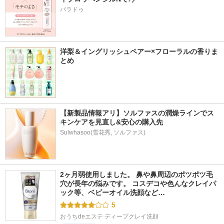
パラドゥ
洋梨＆イングリッシュペアー×フローラルの香りま
とめ
【新製品情報アリ】ソルファスの潤燥ラインでス
キンケアを見直し&安心の購入先
Sulwhasoo(雪花秀, ソルファス)
2ヶ月弱使用しました。 鼻や鼻周辺のポツポツ毛
穴が長年の悩みです。 コスデコや色んなクレイパ
ック等、ベビーオイル洗顔など…
5
おうちdeエステ ディープクレイ洗顔