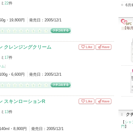
コミ
22
件
6月
50g・19,800円
発売日：
2005/12/1
【毎月
ン クレンジングクリーム
Like
Have
コミ
17
件
ーム
]
100g・6,600円
発売日：
2005/12/1
ン スキンローションR
Like
Have
コミ
13
件
ク
【
シャ
門
】
140ml・8,800円
発売日：
2005/12/1