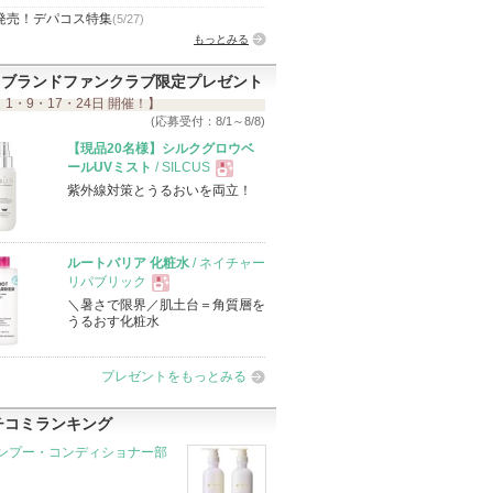
発売！デパコス特集
(5/27)
もっとみる
ブランドファンクラブ限定プレゼント
 1・9・17・24日 開催！】
(応募受付：8/1～8/8)
【現品20名様】シルクグロウベ
ールUVミスト
/ SILCUS
紫外線対策とうるおいを両立！
現
品
ルートバリア 化粧水
/ ネイチャー
リパブリック
＼暑さで限界／肌土台＝角質層を
現
うるおす化粧水
品
プレゼントをもっとみる
チコミランキング
ンプー・コンディショナー部