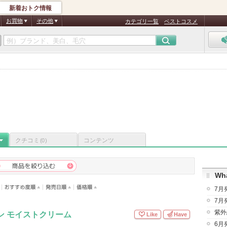
新着おトク情報
お買物
その他
カテゴリ一覧
ベストコスメ
クチコミ
コンテンツ
(0)
Wha
7月
7月
紫外
ン モイストクリーム
Like
Have
6月