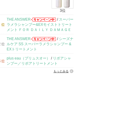
3位
THE ANSWER
/
スーパー
ラメラシャンプー&EXモイストトリート
メント ＦＯＲ ＤＡＩＬＹ ＤＡＭＡＧＥ
THE ANSWER
/
シーズナ
ルケア SS スーパーラメラシャンプー &
EXトリートメント
plus eau（プリュスオー）
/
リポアシャ
ンプー／リポアトリートメント
もっとみる