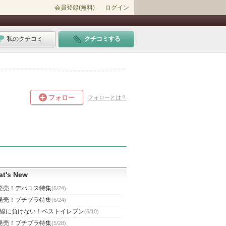
会員登録(無料)
ログイン
私のクチコミ
クチコミする
フォロー
フォローとは？
t's New
発売！デパコス特集
(6/24)
発売！プチプラ特集
(6/24)
線に負けない！ベストイレブン
(6/10)
発売！プチプラ特集
(5/28)