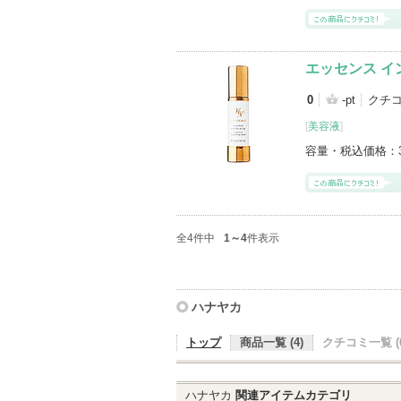
エッセンス イ
0
-pt
クチ
[
美容液
]
容量・税込価格：
全4件中
1～4
件表示
ハナヤカ
トップ
商品一覧 (4)
クチコミ一覧 (0
ハナヤカ
関連アイテムカテゴリ