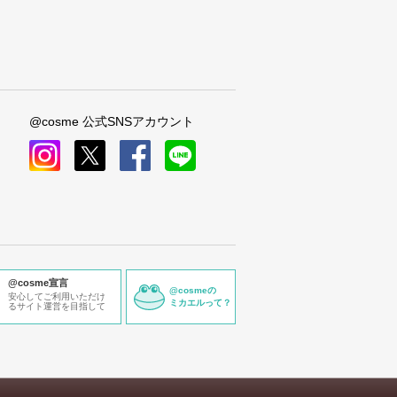
@cosme 公式SNSアカウント
instagram
x
facebook
line
@cosme宣言
@cosmeの
安心してご利用いただけ
ミカエルって？
るサイト運営を目指して