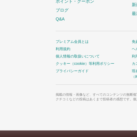
ポイント・クーポン
新
ブログ
最
Q&A
プレミアム会員とは
免
利用規約
ヘ
個人情報の取扱いについて
利
クッキー（cookie）等利用ポリシー
カ
プライバシーガイド
現
（
掲載の情報・画像など、すべてのコンテンツの無断複
クチコミなどの投稿はあくまで投稿者の感想です。個