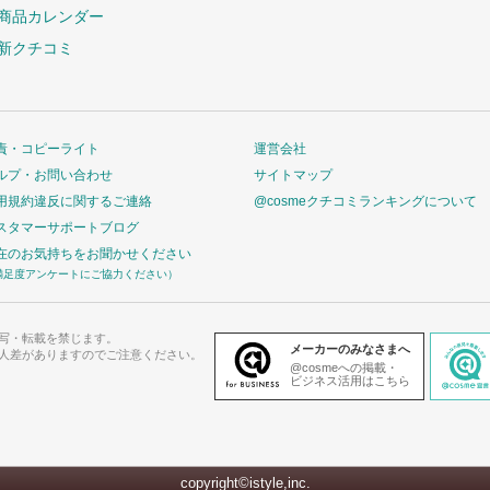
商品カレンダー
新クチコミ
責・コピーライト
運営会社
ルプ・お問い合わせ
サイトマップ
用規約違反に関するご連絡
@cosmeクチコミランキングについて
スタマーサポートブログ
在のお気持ちをお聞かせください
満足度アンケートにご協力ください）
写・転載を禁じます。
メーカーのみなさまへ
人差がありますのでご注意ください。
@cosmeへの掲載・
ビジネス活用はこちら
copyright©istyle,inc.