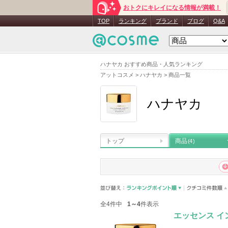
おトクにキレイになる情報が満載！
TOP
ランキング
ブランド
ブログ
Q&A
ハナヤカ おすすめ商品・人気ランキング
アットコスメ
>
ハナヤカ
>
商品一覧
ハナヤカ
トップ
商品
(4)
全4件中
1～4
件表示
エッセンス イ