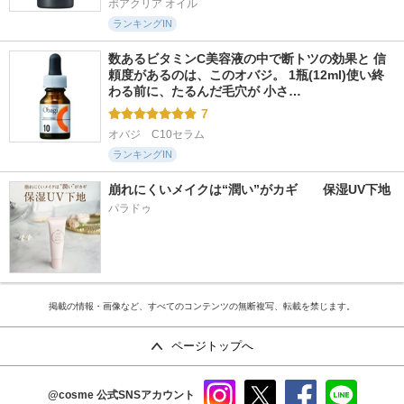
ポアクリア オイル
ランキングIN
数あるビタミンC美容液の中で断トツの効果と 信
頼度があるのは、このオバジ。 1瓶(12ml)使い終
わる前に、たるんだ毛穴が 小さ…
7
オバジ　C10セラム
ランキングIN
崩れにくいメイクは“潤い”がカギ　　保湿UV下地
パラドゥ
掲載の情報・画像など、すべてのコンテンツの無断複写、転載を禁じます。
ページトップへ
@cosme
公式SNSアカウント