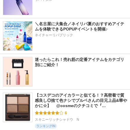
＼名古屋に大集合／ネイリパ夏のおすすめアイテ
ムを体験できるPOPUPイベントを開催♪
ネイチャーリパブリック
迷ったらこれ！売れ筋の定番アイテムをカテゴリ
別にご紹介！
【コスデコのアイカラーと似てる！？高密着で質
感良し◎捨て色ナシでブルベさんの目元上品&華や
かに☆】 　@cosmeのクチコミで『…
6
スキニーリッチシャドウ　N
ランキングIN