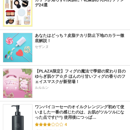
デ24選
あなたはどっち？皮脂テカリ防止下地のカラー徹
底解説！
セザンヌ
【PLAZA限定】フィグの魔法で季節の変わり目の
ゆらぎ肌ケア☆彡 ほんのり甘いフィグの香りのフ
ェイスマスクが新登場！
ルルルン
ワンバイコーセーのオイルクレンジング初めて使
いました一番の感じたのは、お肌がツルツルにな
った点です(^^) 使用後につっぱ…
4