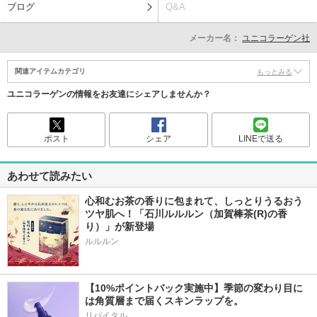
ブログ
Q&A
メーカー名：
ユニコラーゲン社
関連アイテムカテゴリ
もっとみる
ユニコラーゲンの情報をお友達にシェアしませんか？
ポスト
シェア
LINEで送る
あわせて読みたい
心和むお茶の香りに包まれて、しっとりうるおう
ツヤ肌へ！「石川ルルルン（加賀棒茶(R)の香
り）」が新登場
【10%ポイントバック実施中】季節の変わり目に
は角質層まで届くスキンラップを。
リバイタル