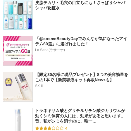
皮脂テカリ・毛穴の目立ちにも！さっぱりシャバ
シャバ化粧水
「@cosmeBeautyDayでみんなが気になったアイ
テム60選」に選ばれました！ 
La Sana(ラサーナ)
【限定30名様に現品プレゼント】8つの美容効果を
この1本で【新美容液キット再販Newsも】
SK-II
トラネキサム酸とグリチルリチン酸ジカリウムが
効くシミ体質の人には、効果があると思います。 
昔、私がシミを消すのに、唯一…
4