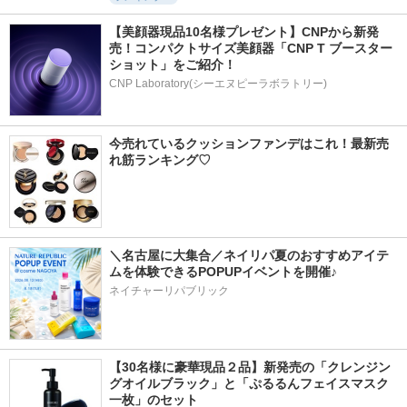
【美顔器現品10名様プレゼント】CNPから新発
売！コンパクトサイズ美顔器「CNP T ブースター 
ショット」をご紹介！
CNP Laboratory(シーエヌピーラボラトリー)
今売れているクッションファンデはこれ！最新売
れ筋ランキング♡
＼名古屋に大集合／ネイリパ夏のおすすめアイテ
ムを体験できるPOPUPイベントを開催♪
ネイチャーリパブリック
【30名様に豪華現品２品】新発売の「クレンジン
グオイルブラック」と「ぷるるんフェイスマスク
一枚」のセット