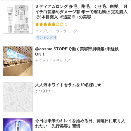
ミディアムロング 多毛、剛毛、くせ毛、白髪、 月
イチ白髪染めダメージ有 年一で縮毛矯正 定期購入
で3本目突入 ※追記※ ↓の美容…
5
コンプリートラメラミルク
ランキングIN
@cosme STOREで働く美容部員特集♪未経験
OK！
＠ｃｏｓｍｅキャリア
大人気ホワイトセラムを10名様に★
かづきれいこ
今日は未来のキレイを始める日。開運日に取り入
れたい「先行美容」習慣