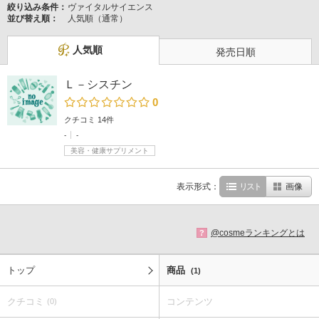
絞り込み条件：
ヴァイタルサイエンス
並び替え順：
人気順（通常）
人気順
発売日順
Ｌ－シスチン
0
クチコミ 14件
-
-
美容・健康サプリメント
表示形式：
リスト
画像
@cosmeランキングとは
?
トップ
商品
(1)
クチコミ
コンテンツ
(0)