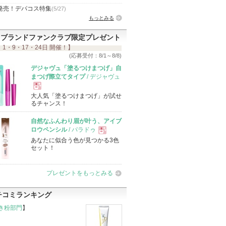
発売！デパコス特集
(5/27)
もっとみる
ブランドファンクラブ限定プレゼント
 1・9・17・24日 開催！】
(応募受付：8/1～8/8)
デジャヴュ「塗るつけまつげ」自
まつげ際立てタイプ
/ デジャヴュ
大人気「塗るつけまつげ」が試せ
現
るチャンス！
自然なふんわり眉が叶う、アイブ
品
ロウペンシル
/ パラドゥ
あなたに似合う色が見つかる3色
現
セット！
品
プレゼントをもっとみる
チコミランキング
き粉部門
】