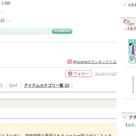
ミ0件
6月
ト
]
売日：
-
【毎月
?
@cosmeのランキングとは
フォロー
フォローとは?
)
Q&A
アイテムカテゴリ一覧 (1)
ク
【
歯磨
伝えるために、情報掲載を希望されるメーカー様はぜひこちらを