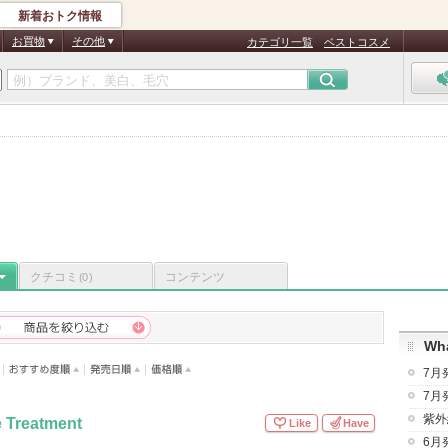
新着おトク情報
お買物
その他
カテゴリ一覧
ベストコスメ
クチコミ
コンテンツ
(0)
Wha
7月
7月
紫外
 Treatment
Like
Have
6月