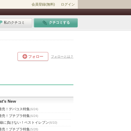
会員登録(無料)
ログイン
私のクチコミ
クチコミする
フォロー
フォローとは？
t's New
発売！デパコス特集
(6/24)
発売！プチプラ特集
(6/24)
線に負けない！ベストイレブン
(6/10)
発売！プチプラ特集
(5/28)