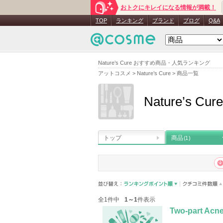
おトクにキレイになる情報が満載！
TOP
ランキング
ブランド
ブログ
Q&A
Nature’s Cure おすすめ商品・人気ランキング
アットコスメ
>
Nature’s Cure
>
商品一覧
Nature’s Cure
トップ
商品
(1)
全1件中
1～1
件表示
Two-part Acne