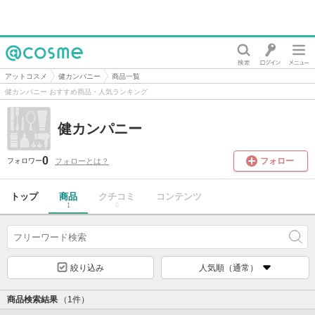
@cosme
アットコスメ
健カンパニー
商品一覧
健カンパニー おすすめ商品・人気ランキング
健カンパニー
0
フォロー
フォローとは？
フォロワー
トップ
商品
クチコミ
コンテンツ
1
0
絞り込み
人気順（通常）
商品検索結果
（1件）