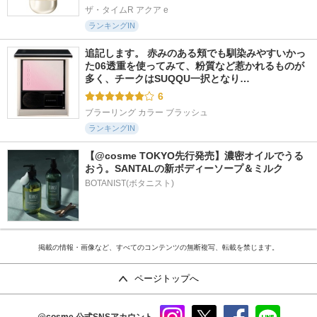
ザ・タイムR アクア e
ランキングIN
追記します。 赤みのある頬でも馴染みやすいかっ
た06透重を使ってみて、粉質など惹かれるものが
多く、チークはSUQQU一択となり…
6
ブラーリング カラー ブラッシュ
ランキングIN
【@cosme TOKYO先行発売】濃密オイルでうる
おう。SANTALの新ボディーソープ＆ミルク
BOTANIST(ボタニスト)
掲載の情報・画像など、すべてのコンテンツの無断複写、転載を禁じます。
ページトップへ