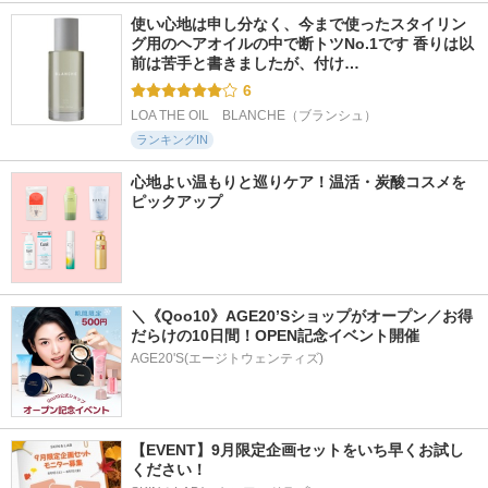
使い心地は申し分なく、今まで使ったスタイリン
グ用のヘアオイルの中で断トツNo.1です 香りは以
前は苦手と書きましたが、付け…
6
LOA THE OIL　BLANCHE（ブランシュ）
ランキングIN
心地よい温もりと巡りケア！温活・炭酸コスメを
ピックアップ
＼《Qoo10》AGE20’Sショップがオープン／お得
だらけの10日間！OPEN記念イベント開催
AGE20'S(エージトウェンティズ)
【EVENT】9月限定企画セットをいち早くお試し
ください！