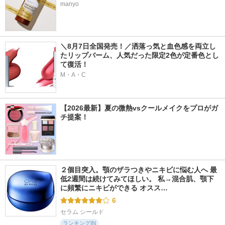
manyo
＼8月7日全国発売！／洒落っ気と血色感を両立し
たリップバーム、人気だった限定2色が定番色とし
て復活！
M・A・C
【2026最新】夏の微熱vsクールメイクをプロがガ
チ提案！
２個目突入。顎のザラつきやニキビに悩む人へ 最
低2週間は続けてみてほしい。 私→混合肌、顎下
に頻繁にニキビができる オスス…
6
セラム シールド
ランキングIN