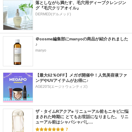
落としながら満たす、毛穴用ディープクレンジン
グ『毛穴クリアオイル』
＠cosme編集部にmanyoの商品が紹介されました
♪
manyo
【最大62％OFF】メガポ開催中！人気美容液ファ
ンデやUVアイテムがお得に♪
AGE20'S(エージトウェンティズ)
ザ・タイムRアクアe リニューアル前もニキビに悩
まされた時期に とてもお世話になりました。 リニ
ューアル前はシャバシャバし…
7