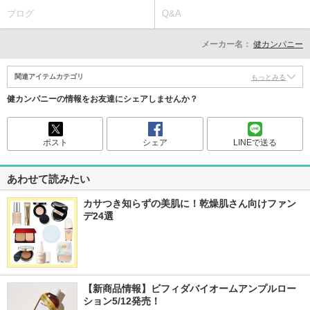
ブログ
Q&A
メーカー名：
健カンパニー
関連アイテムカテゴリ
もっとみる
健カンパニーの情報をお友達にシェアしませんか？
ポスト
シェア
LINEで送る
あわせて読みたい
カサつき知らずの美肌に！乾燥肌さん向けファン
デ24選
【新商品情報】ビフィダバイオームアンプルロー
ション5/12発売！