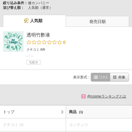
絞り込み条件：
健カンパニー
並び替え順：
人気順（通常）
人気順
発売日順
透明竹酢液
0
クチコミ 8件
-
-
化粧水
表示形式：
リスト
画像
@cosmeランキングとは
?
トップ
商品
(1)
クチコミ
コンテンツ
(0)