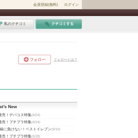
会員登録(無料)
ログイン
私のクチコミ
クチコミする
フォロー
フォローとは？
t's New
発売！デパコス特集
(6/24)
発売！プチプラ特集
(6/24)
線に負けない！ベストイレブン
(6/10)
発売！プチプラ特集
(5/28)