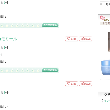
コミ
5
件
6月
売日：
-
【毎月
カモミール
Like
Have
コミ
1
件
ク
]
売日：
-
Like
Have
コミ
1
件
ク
【
コン
売日：
-