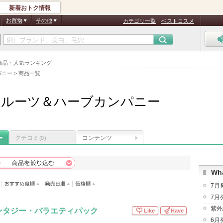
新着おトク情報
お買物
その他
カテゴリ一覧
ベストコスメ
商品・人気ランキング
パニー
>
商品一覧
フルーツ＆ハーブカンパニー
クチコミ
コンテンツ
(0)
Wha
7月
7月
紫外
ンタジー・バラエティパック
Like
Have
6月