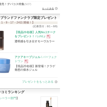
発売！デパコス特集
(5/27)
もっとみる
ブランドファンクラブ限定プレゼント
 1・9・17・24日 開催！】
(応募受付：8/1～8/8)
【現品20名様】人気No.1チーク
をプレゼント！
/ LoNLy
透明感を引き出すモーヴカラー
現
品
アクアキープジェル
/ パーフェク
トワン
【現品20名様】新登場！クラゲ
現
発想の保水ジェル
品
プレゼントをもっとみる
チコミランキング
シーラー部門
】