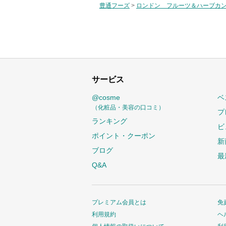
豊通フーズ
>
ロンドン フルーツ＆ハーブカ
サービス
@cosme
ベ
（化粧品・美容の口コミ）
プ
ランキング
ビ
ポイント・クーポン
新
ブログ
最
Q&A
プレミアム会員とは
免
利用規約
ヘ