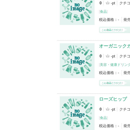
0
-pt
クチ
[
食品
]
税込価格：
-
発
オーガニック
0
-pt
クチ
[
美容・健康ドリン
税込価格：
-
発
ローズヒップ
0
-pt
クチ
[
食品
]
税込価格：
-
発