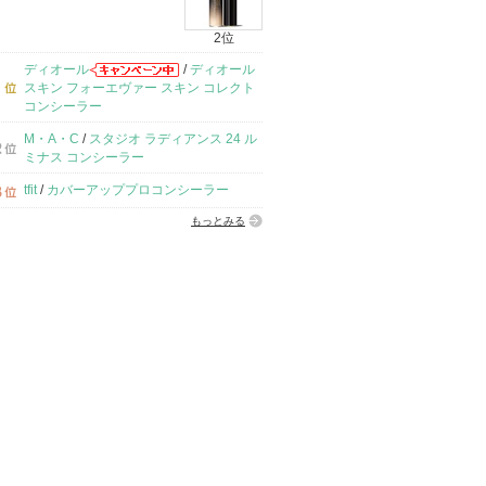
2位
ディオール
/
ディオール
スキン フォーエヴァー スキン コレクト
コンシーラー
M・A・C
/
スタジオ ラディアンス 24 ル
ミナス コンシーラー
tfit
/
カバーアッププロコンシーラー
もっとみる