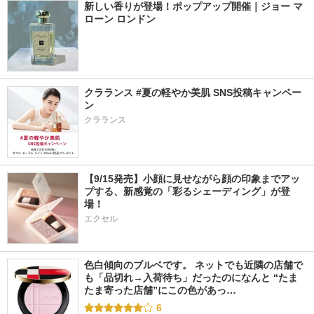
新しい香りが登場！ポップアップ開催｜ジョー マ
ローン ロンドン
クラランス #夏の軽やか美肌 SNS投稿キャンペー
ン
クラランス
【9/15発売】小顔に見せながら顔の印象までアッ
プする、新感覚の「彩るシェーディング」が登
場！
エクセル
色白傾向のブルベです。 ネットでも近隣の店舗で
も「品切れ→入荷待ち」だったのになんと “たま
たま寄った店舗”にこの色があっ…
6