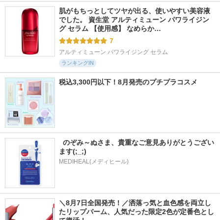
肌がもちっとしてツヤが出る、使いやすい美容液
でした。 資生堂 アルティミューン パワライジン
グ セラム 【使用感】 なめらか…
7
アルティミューン パワライジング セラム
ランキングIN
税込3,300円以下！8月発売のプチプラコスメ
  のぞみ～ぬさま、貴重なご意見ありがとうござい
ます(;_;)
MEDIHEAL(メディヒール)
＼8月7日全国発売！／洒落っ気と血色感を両立し
たリップバーム、人気だった限定2色が定番色とし