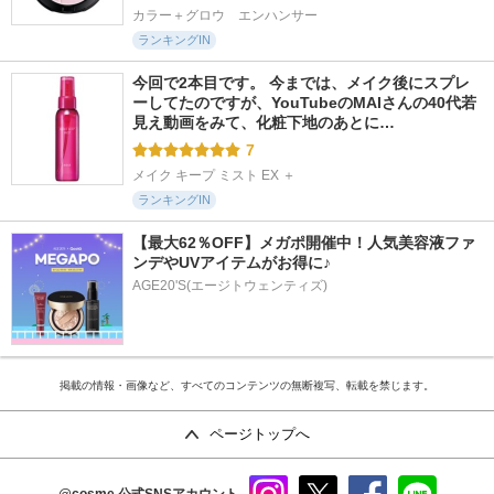
カラー＋グロウ　エンハンサー
ランキングIN
今回で2本目です。 今までは、メイク後にスプレ
ーしてたのですが、YouTubeのMAIさんの40代若
見え動画をみて、化粧下地のあとに…
7
メイク キープ ミスト EX ＋
ランキングIN
【最大62％OFF】メガポ開催中！人気美容液ファ
ンデやUVアイテムがお得に♪
AGE20'S(エージトウェンティズ)
掲載の情報・画像など、すべてのコンテンツの無断複写、転載を禁じます。
ページトップへ