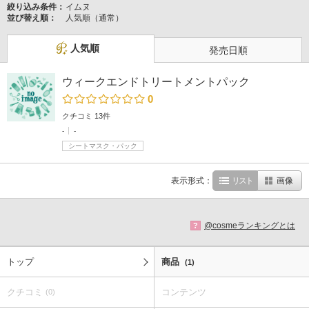
絞り込み条件：
イムヌ
並び替え順：
人気順（通常）
人気順
発売日順
ウィークエンドトリートメントパック
0
クチコミ 13件
-
-
シートマスク・パック
表示形式：
リスト
画像
@cosmeランキングとは
?
トップ
商品
(1)
クチコミ
コンテンツ
(0)