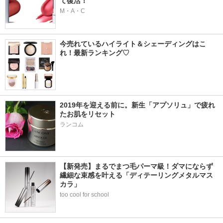
て復活！
M・A・C
今売れているハイライト＆シェーディングはこ
れ！最新ランキング♡
2019年を迎える前に。新生「アプソリュ」で疲れ
たお肌をリセット
ランコム
【新発売】まるでまつ毛パーマ級！ダマにならず
繊細な束感を叶える「ディテーリングメタルマス
カラ」
too cool for school