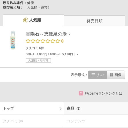
絞り込み条件：
健優
並び替え順：
人気順（通常）
人気順
発売日順
貴陽石～恵優泉の湯～
0
クチコミ 6件
300ml・1,980円 / 1000ml・5,170円
-
入浴剤・浴用料
表示形式：
リスト
画像
@cosmeランキングとは
?
トップ
商品
(1)
クチコミ
コンテンツ
(0)