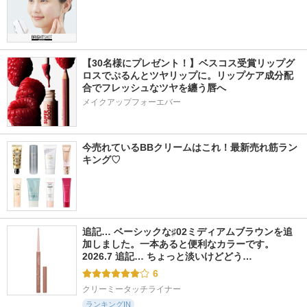
【30名様にプレゼント！】ベスコス受賞リップグ
ロスでぷるんとツヤリップに。リップケア成分配
合でフレッシュなツヤを纏う唇へ
メイクアップフォーエバー
今売れているBBクリームはこれ！最新売れ筋ラン
キング♡
追記… ベーシックな♯02ミディアムブラウンを追
加しました。一本あると便利なカラーです。 
2026.7 追記… ちょっと淡いけどどう…
6
クリーミータッチライナー
ランキングIN