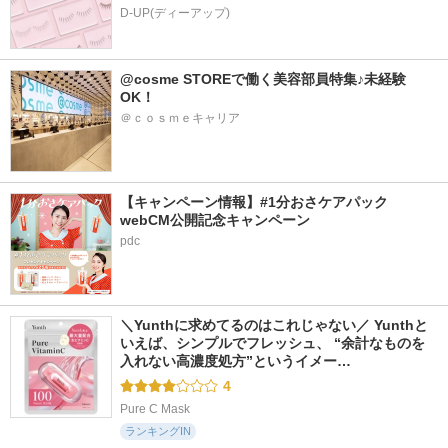
D-UP(ディーアップ)
@cosme STOREで働く美容部員特集♪未経験
OK！
＠ｃｏｓｍｅキャリア
【キャンペーン情報】#1分おさケアパック 
webCM公開記念キャンペーン
pdc
＼Yunthに求めてるのはこれじゃない／ Yunthと
いえば、シンプルでフレッシュ、 “余計なものを
入れない高濃度処方”というイメー…
4
Pure C Mask
ランキングIN