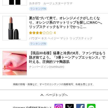
カネボウ　ルージュスタードラマ
ランキングIN
夏が近づいて来て、オレンジメイクがしたくな
り、オレンジ系のマットリップを探しにMACへ。 
リップスティックもマットでかっこ…
4
パウダー キス ヘイジー マット リップスティック
ランキングIN
【現品30名様】猛暑と冷房の8月、ファンデはもう
脱ぎ捨てよう。「3番トーンアップエッセンス」で
叶える、圧倒的ツヤ陶器肌
ナンバーズイン(numbuzin)
掲載の情報・画像など、すべてのコンテンツの無断複写、転載を禁じます。
ページトップへ