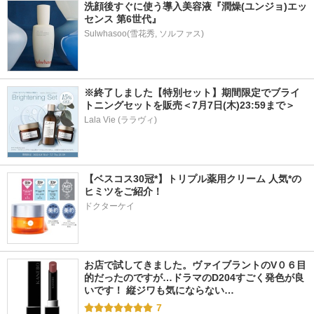
洗顔後すぐに使う導入美容液『潤燥(ユンジョ)エッ
センス 第6世代』
※終了しました【特別セット】期間限定でブライ
トニングセットを販売＜7月7日(木)23:59まで＞
Lala Vie (ララヴィ)
【ベスコス30冠*】トリプル薬用クリーム 人気*の
ヒミツをご紹介！
ドクターケイ
お店で試してきました。ヴァイブラントのV０６目
的だったのですが…ドラマのD204すごく発色が良
いです！ 縦ジワも気にならない…
7