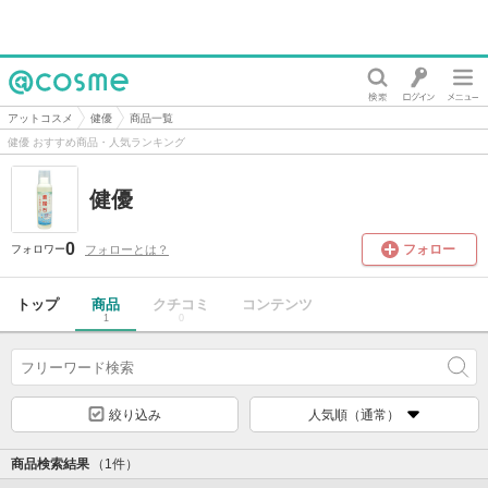
@cosme
アットコスメ
健優
商品一覧
健優 おすすめ商品・人気ランキング
健優
0
フォロー
フォローとは？
フォロワー
トップ
商品
クチコミ
コンテンツ
1
0
絞り込み
人気順（通常）
商品検索結果
（1件）