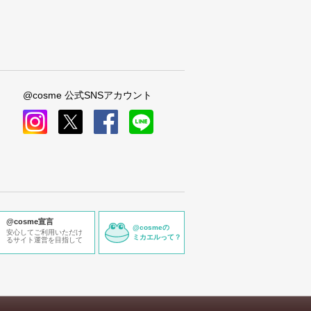
@cosme 公式SNSアカウント
instagram
x
facebook
line
@cosme宣言
@cosmeの
安心してご利用いただけ
ミカエルって？
るサイト運営を目指して