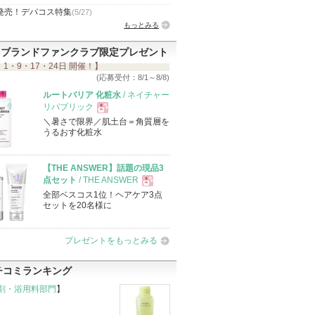
発売！デパコス特集
(5/27)
もっとみる
ブランドファンクラブ限定プレゼント
 1・9・17・24日 開催！】
(応募受付：8/1～8/8)
ルートバリア 化粧水
/ ネイチャー
リパブリック
＼暑さで限界／肌土台＝角質層を
現
うるおす化粧水
品
【THE ANSWER】話題の現品3
点セット
/ THE ANSWER
全部ベスコス1位！ヘアケア3点
現
セットを20名様に
品
プレゼントをもっとみる
チコミランキング
剤・浴用料部門
】