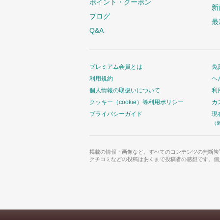
ポイント・クーポン
新
ブログ
最
Q&A
プレミアム会員とは
免
利用規約
ヘ
個人情報の取扱いについて
利
クッキー（cookie）等利用ポリシー
カ
プライバシーガイド
現
（
掲載の情報・画像など、すべてのコンテンツの無断複
クチコミなどの投稿はあくまで投稿者の感想です。個