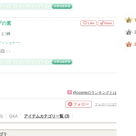
プの素
Like
Have
コミ
3
件
ディショナー
]
売日：
-
?
@cosmeのランキングとは
フォロー
フォローとは?
)
Q&A
アイテムカテゴリ一覧 (3)
ゴリ