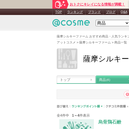
おトクにキレイになる情報が満載！
TOP
ランキング
ブランド
ブログ
Q&A
薩摩シルキーファーム おすすめ商品・人気ランキ
アットコスメ
>
薩摩シルキーファーム
>
商品一覧
薩摩シルキ
トップ
商品
(4)
全4件中
1～4
件表示
烏骨鶏石鹸