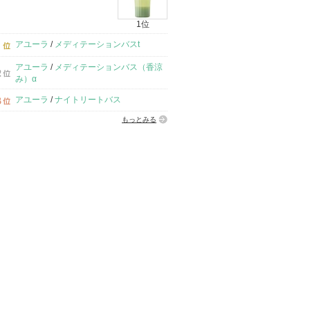
1位
アユーラ
/
メディテーションバスt
アユーラ
/
メディテーションバス（香涼
み）α
アユーラ
/
ナイトリートバス
もっとみる