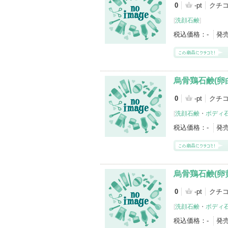
0
-pt
クチ
[
洗顔石鹸
]
税込価格：
-
発
烏骨鶏石鹸(卵
0
-pt
クチ
[
洗顔石鹸
・
ボディ
税込価格：
-
発
烏骨鶏石鹸(卵
0
-pt
クチ
[
洗顔石鹸
・
ボディ
税込価格：
-
発