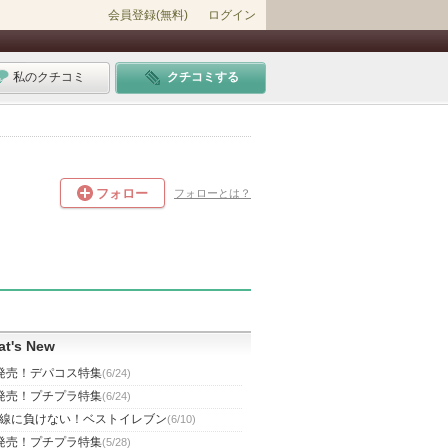
会員登録(無料)
ログイン
私のクチコミ
クチコミする
フォロー
フォローとは？
t's New
発売！デパコス特集
(6/24)
発売！プチプラ特集
(6/24)
線に負けない！ベストイレブン
(6/10)
発売！プチプラ特集
(5/28)