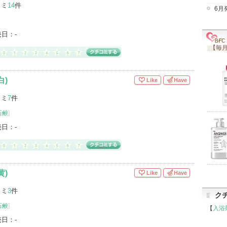
コミ
14
件
6月
売日：
-
【毎月
白)
Like
Have
コミ
7
件
石鹸
]
売日：
-
黄)
Like
Have
コミ
3
件
ク
石鹸
]
【
入浴
売日：
-