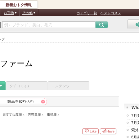
新着おトク情報
お買物
その他
カテゴリ一覧
ベストコスメ
ング
ーファーム
クチコミ
コンテンツ
(0)
Wha
7月
7月
紫外
Like
Have
6月