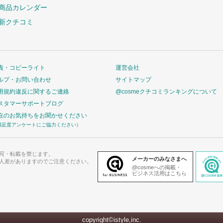
商品カレンダー
新クチコミ
責・コピーライト
運営会社
ルプ・お問い合わせ
サイトマップ
用規約違反に関するご連絡
@cosmeクチコミランキングについて
スタマーサポートブログ
在のお気持ちをお聞かせください
満足度アンケートにご協力ください）
写・転載を禁じます。
メーカーのみなさまへ
人差がありますのでご注意ください。
@cosmeへの掲載・
ビジネス活用はこちら
copyright©istyle,inc.