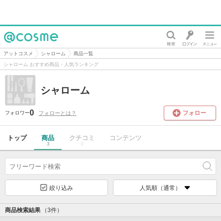
@cosme
アットコスメ
シャローム
商品一覧
シャローム おすすめ商品・人気ランキング
シャローム
0
フォロー
フォローとは？
フォロワー
トップ
商品
クチコミ
コンテンツ
3
0
絞り込み
人気順（通常）
商品検索結果
（3件）