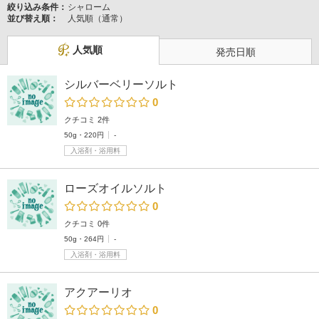
絞り込み条件：
シャローム
並び替え順：
人気順（通常）
人気順
発売日順
シルバーベリーソルト
0
クチコミ 2件
50g・220円
-
入浴剤・浴用料
ローズオイルソルト
0
クチコミ 0件
50g・264円
-
入浴剤・浴用料
アクアーリオ
0