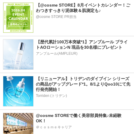
【@cosme STORE】8月イベントカレンダー！ご
わつきすっきり泥体験＆肌測定も♪
@cosme STORE PR担当
【歴代累計100万本突破*1】アンプルール ブライ
トAOローションN 現品を30名様にプレゼント
アンプルール(AMPLEUR)
【リニューアル】トリデンのダイブイン シリーズ
の商品がアップグレード*1。8/1よりQoo10にて先
行発売開始！
Torriden (トリデン)
@cosme STOREで働く美容部員特集♪未経験
OK！
＠ｃｏｓｍｅキャリア