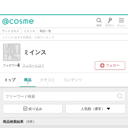
@cosme
アットコスメ
ミインス
商品一覧
ミインス おすすめ商品・人気ランキング
ミインス
4
フォロー
フォローとは？
フォロワー
トップ
商品
クチコミ
コンテンツ
5
0
絞り込み
人気順（通常）
商品検索結果
（5件）