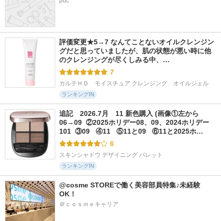
pdc
評価変更★5→7 なんてことないオイルクレンジン
グだと思っていましたが、肌の状態が悪い時に他
のクレンジングが尽くしみる中、…
7
カルテＨＤ　モイスチュア クレンジング　オイルジェル
ランキングIN
追記　2026.7月　11 新色購入 (画像①左から
06→09  ②2025ホリデー08、09、2024ホリデー
101  ③09   ④11   ⑤11と09   ⑥11と2025ホ…
6
スキンシャドウ デザイニング パレット
ランキングIN
@cosme STOREで働く美容部員特集♪未経験
OK！
＠ｃｏｓｍｅキャリア