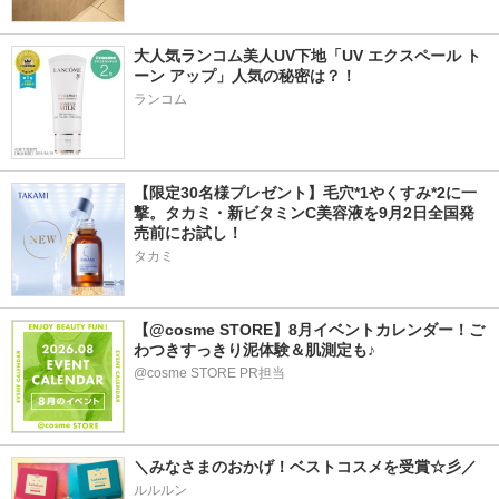
大人気ランコム美人UV下地「UV エクスペール ト
ーン アップ」人気の秘密は？！
ランコム
【限定30名様プレゼント】毛穴*1やくすみ*2に一
撃。タカミ・新ビタミンC美容液を9月2日全国発
売前にお試し！
タカミ
【@cosme STORE】8月イベントカレンダー！ご
わつきすっきり泥体験＆肌測定も♪
@cosme STORE PR担当
＼みなさまのおかげ！ベストコスメを受賞☆彡／
ルルルン