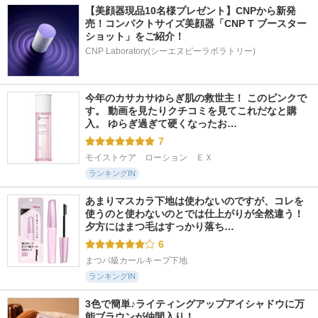
【美顔器現品10名様プレゼント】CNPから新発
売！コンパクトサイズ美顔器「CNP T ブースター 
ショット」をご紹介！
CNP Laboratory(シーエヌピーラボラトリー)
今年のカサカサゆらぎ肌の救世主！ このピンクで
す。 動画を見たりクチコミを見てこれだなと購
入。 ゆらぎ過ぎて硬くなったお…
7
モイストケア　ローション　ＥＸ
ランキングIN
あまりマスカラ下地は使わないのですが、コレを
使うのと使わないのとでは仕上がりが全然違う！ 
夕方にはまつ毛はすっかり落ち…
6
まつパ級カールキープ下地
ランキングIN
3色で簡単♪ライティングアップアイシャドウに万
能ブラウンが仲間入り！