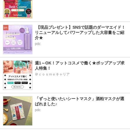
 【現品プレゼント】SNSで話題のダーマエイド！
リニューアルしてパワーアップした大容量をご紹
介★
pdc
週1～OK！アットコスメで働く★ポップアップ求
人特集！
＠ｃｏｓｍｅキャリア
「ずっと使いたいシートマスク」酒粕マスクが選
ばれました♪
pdc