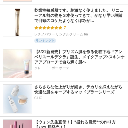
乾燥性敏感肌です。刺激なく使えました。 リニュ
ーアル前の物を３本使ってきて、かなり早い段階
で目頭のコケたようなくぼみが…
7
レチノパワー リンクルクリーム ba
ランキングIN
【8/21新発売】プリズム肌を作る化粧下地『アン
ベリスールデクラ』誕生。メイクアップ×スキンケ
アアプローチで自ら輝く肌へ
クレ・ド・ポー ボーテ
さらさらな仕上がりが続き、テカリを抑えながら
快適な肌をキープするマッドブラーシリーズ
【ウォン先生直伝！】"盛れる目元"*の作り方
【7/29 新発売！】