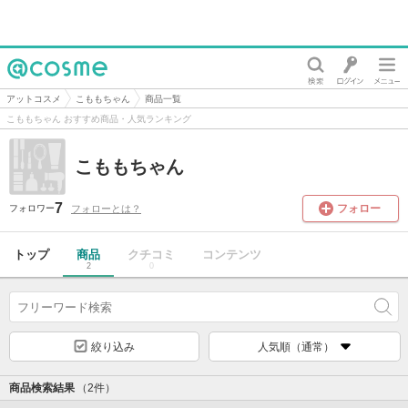
@cosme
アットコスメ
こももちゃん
商品一覧
こももちゃん おすすめ商品・人気ランキング
こももちゃん
7
フォロー
フォローとは？
フォロワー
トップ
商品
クチコミ
コンテンツ
2
0
絞り込み
人気順（通常）
商品検索結果
（2件）