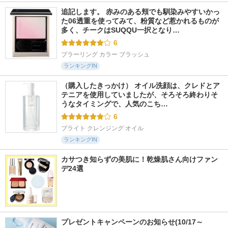
追記します。 赤みのある頬でも馴染みやすいかっ
た06透重を使ってみて、粉質など惹かれるものが
多く、チークはSUQQU一択となり…
6
ブラーリング カラー ブラッシュ
ランキングIN
（購入したきっかけ） オイル洗顔は、クレドとア
テニアを使用していましたが、そろそろ終わりそ
うなタイミングで、人気のこち…
6
ブライト クレンジング オイル
ランキングIN
カサつき知らずの美肌に！乾燥肌さん向けファン
デ24選
プレゼントキャンペーンのお知らせ(10/17～