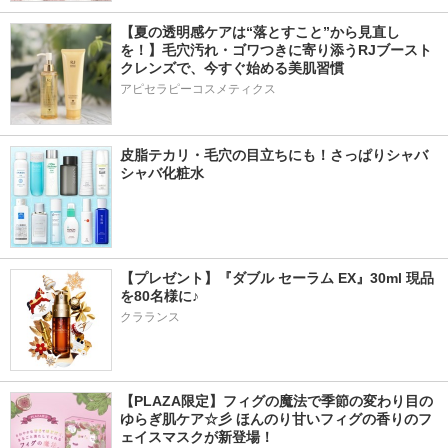
【夏の透明感ケアは“落とすこと”から見直し
を！】毛穴汚れ・ゴワつきに寄り添うRJブースト
クレンズで、今すぐ始める美肌習慣
アピセラピーコスメティクス
皮脂テカリ・毛穴の目立ちにも！さっぱりシャバ
シャバ化粧水
【プレゼント】『ダブル セーラム EX』30ml 現品
を80名様に♪
クラランス
【PLAZA限定】フィグの魔法で季節の変わり目の
ゆらぎ肌ケア☆彡 ほんのり甘いフィグの香りのフ
ェイスマスクが新登場！