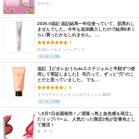
ルルルン
2026.4追記 追記結局一年位使っていて、肌荒れし
ませんでした。今年も追加購入したので結局8本く
らい買ったかもしれません。 …
7
D-UVシールド トーンアップ
ランキングIN
追記 【ビオレおうちdeエステジェルと半顔ずつ使
用して実証しました】 毛穴って、ずっと“穴”のこ
とだと思っていました。 でも…
6
クラリファイイング ジェルウォッシュ MED
ランキングIN
＼8月7日全国発売！／洒落っ気と血色感を両立し
たリップバーム、人気だった限定2色が定番色とし
て復活！
M・A・C