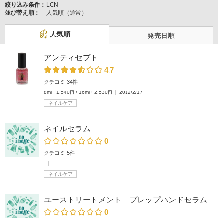
絞り込み条件：
LCN
並び替え順：
人気順（通常）
人気順
発売日順
アンティセプト
4.7
クチコミ 34件
8ml・1,540円 / 16ml・2,530円
2012/2/17
ネイルケア
ネイルセラム
0
クチコミ 5件
-
-
ネイルケア
ユーストリートメント プレップハンドセラム
0