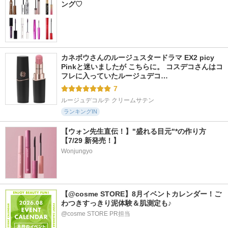
ング♡
カネボウさんのルージュスタードラマ EX2 picy 
Pinkと迷いましたが こちらに。 コスデコさんはコ
フレに入っていたルージュデコ…
7
ルージュデコルテ クリームサテン
ランキングIN
【ウォン先生直伝！】"盛れる目元"*の作り方
【7/29 新発売！】
Wonjungyo
【@cosme STORE】8月イベントカレンダー！ご
わつきすっきり泥体験＆肌測定も♪
@cosme STORE PR担当