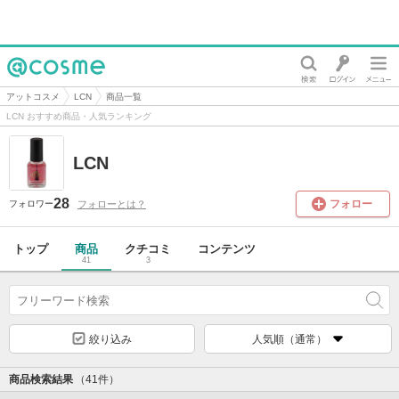
@cosme
アットコスメ
LCN
商品一覧
LCN おすすめ商品・人気ランキング
LCN
28
フォロー
フォローとは？
フォロワー
トップ
商品
クチコミ
コンテンツ
41
3
絞り込み
人気順（通常）
商品検索結果
（41件）