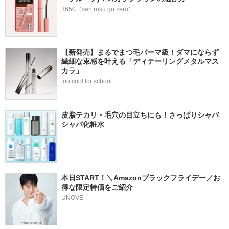
3650（san roku go zero）
【新発売】まるでまつ毛パーマ級！ダマにならず
繊細な束感を叶える「ディテーリングメタルマス
カラ」
too cool for school
皮脂テカリ・毛穴の目立ちにも！さっぱりシャバ
シャバ化粧水
本日START！＼Amazonブラックフライデー／お
得な限定特価をご紹介
UNOVE