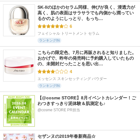
SK-IIのほかのセラム同様、伸びが良く、浸透力が
高く、肌の表面はサラサラでも内側から潤ってい
るかのようにしっとり、もっち…
6
フェイシャル トリートメント セラム
ランキングIN
こちらの限定色、7月に再販されると知りました。 
おかげで、昨年の発売時に予約購入していたもの
の、未開封だったことを思い出…
4
エッセンス スキンセッティング パウダー
ランキングIN
【@cosme STORE】8月イベントカレンダー！ご
わつきすっきり泥体験＆肌測定も♪
@cosme STORE PR担当
セザンヌの2019年春新商品☆