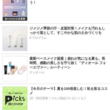
う！
ジメジメ季節の汗・皮脂対策！メイクも汚れもし
っかり落として、すこやかな肌の土台づくりを
d プログラム
最新ベースメイク提案｜崩れが気になる夏も。長
時間、感動の美しさを守り抜く「ディオール フォ
ーエヴァー」ルーティーン
ディオール
【今月のテーマ】夏を100倍楽しむ！私を彩るコス
メ
10・25日更新！コスメ現品プレゼントも♡