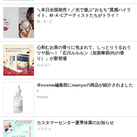
＼本日全国発売！／光で遊ぶ”おもち”質感ハイラ
イト、M･A･Cアーティストたちがトライ！
M・A・C
心和むお茶の香りに包まれて、しっとりうるおう
ツヤ肌へ！「石川ルルルン（加賀棒茶(R)の香
り）」が新登場
＠cosme編集部にmanyoの商品が紹介されました
♪
manyo
カスタマーセンター夏季休業のお知らせ
パラドゥ