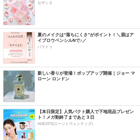
セザンヌ
夏のメイクは“落ちにくさ”がポイント！＼眉はア
イブロウペンシルNで♪／
パラドゥ
新しい香りが登場！ポップアップ開催｜ジョー マ
ローン ロンドン
【本日限定】人気パクト購入で下地現品プレゼン
ト！メガ割終了まであと３日
AGE20'S(エージトウェンティズ)