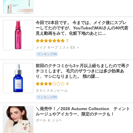
今回で2本目です。 今までは、メイク後にスプレ
ーしてたのですが、YouTubeのMAIさんの40代若
見え動画をみて、化粧下地のあとに…
7
メイク キープ ミスト EX ＋
ランキングIN
前回のクチコミから3ヶ月以上経ちましたので再ク
チコミします。 毛穴のザラつきには多少効果あ
り、マシになりました。 頬の謎…
4
タカミスキンピール
ランキングIN
＼発売中！／2026 Autumn Collection　ティント
ルージュやアイカラー、限定のチークも！
ポール ＆ ジョー