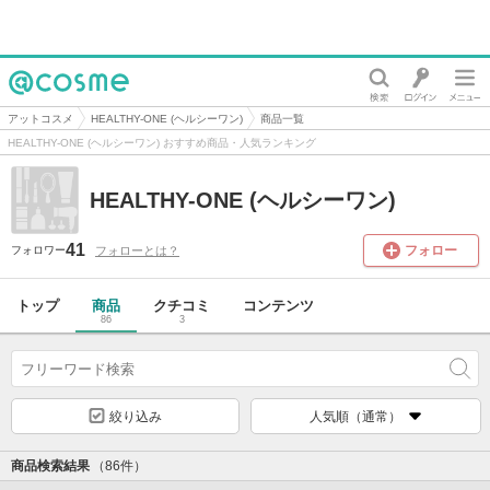
@cosme
アットコスメ
HEALTHY-ONE (ヘルシーワン)
商品一覧
HEALTHY-ONE (ヘルシーワン) おすすめ商品・人気ランキング
HEALTHY-ONE (ヘルシーワン)
41
フォロー
フォローとは？
フォロワー
トップ
商品
クチコミ
コンテンツ
86
3
絞り込み
人気順（通常）
商品検索結果
（86件）