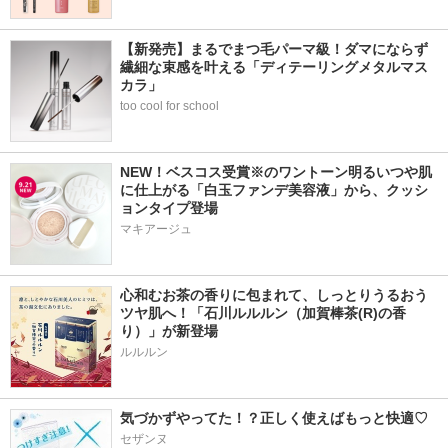
【新発売】まるでまつ毛パーマ級！ダマにならず
繊細な束感を叶える「ディテーリングメタルマス
カラ」
too cool for school
NEW！ベスコス受賞※のワントーン明るいつや肌
に仕上がる「白玉ファンデ美容液」から、クッシ
ョンタイプ登場
マキアージュ
心和むお茶の香りに包まれて、しっとりうるおう
ツヤ肌へ！「石川ルルルン（加賀棒茶(R)の香
り）」が新登場
気づかずやってた！？正しく使えばもっと快適♡
セザンヌ