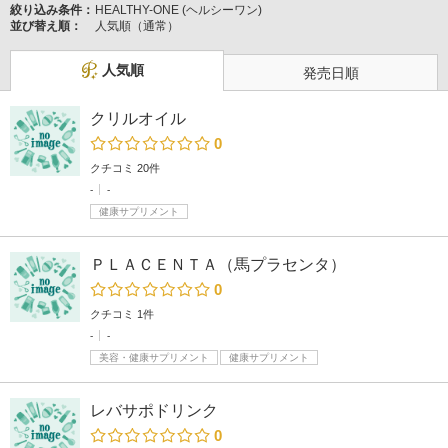
絞り込み条件：
HEALTHY-ONE (ヘルシーワン)
並び替え順：
人気順（通常）
人気順
発売日順
クリルオイル
0
クチコミ 20件
-
-
健康サプリメント
ＰＬＡＣＥＮＴＡ（馬プラセンタ）
0
クチコミ 1件
-
-
美容・健康サプリメント
健康サプリメント
レバサポドリンク
0