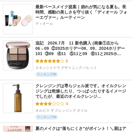
最新ベースメイク提案｜崩れが気になる夏も。長
時間、感動の美しさを守り抜く「ディオール フォ
ーエヴァー」ルーティーン
ディオール
追記　2026.7月　11 新色購入 (画像①左から
06→09  ②2025ホリデー08、09、2024ホリデー
101  ③09   ④11   ⑤11と09   ⑥11と2025ホ…
6
スキンシャドウ デザイニング パレット
ランキングIN
クレンジングは専らジェル派です。オイルクレン
ジングは乾燥したり、つっぱったりするイメージ
でしたが、最近のオイルクレンジ…
4
オルビス ザ クレンジング オイル
ランキングIN
夏のメイクは“落ちにくさ”がポイント！＼眉はア