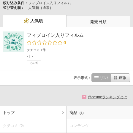
絞り込み条件：
フィブロイン入りフィルム
並び替え順：
人気順（通常）
人気順
発売日順
フィブロイン入りフィルム
0
クチコミ 1件
-
-
その他
表示形式：
リスト
画像
@cosmeランキングとは
?
トップ
商品
(1)
クチコミ
コンテンツ
(0)