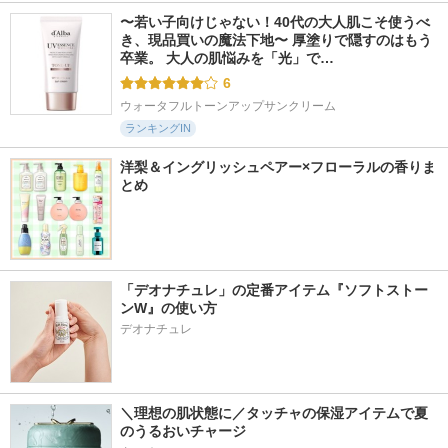
〜若い子向けじゃない！40代の大人肌こそ使うべ
き、現品買いの魔法下地〜 厚塗りで隠すのはもう
卒業。 大人の肌悩みを「光」で…
6
ウォータフルトーンアップサンクリーム
ランキングIN
洋梨＆イングリッシュペアー×フローラルの香りま
とめ
「デオナチュレ」の定番アイテム『ソフトストー
ンW』の使い方
デオナチュレ
＼理想の肌状態に／タッチャの保湿アイテムで夏
のうるおいチャージ