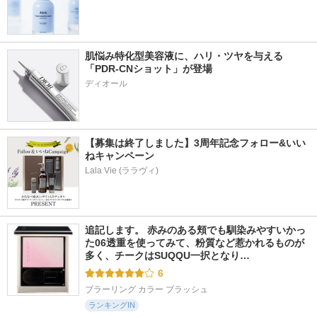
肌悩み特化型美容液に、ハリ・ツヤを与える
「PDR-CNショット」が登場
【募集は終了しました】3周年記念フォロー&いい
ねキャンペーン
Lala Vie (ララヴィ)
追記します。 赤みのある頬でも馴染みやすいかっ
た06透重を使ってみて、粉質など惹かれるものが
多く、チークはSUQQU一択となり…
6
ブラーリング カラー ブラッシュ
ランキングIN