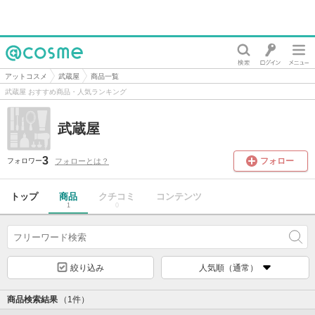
@cosme
アットコスメ
武蔵屋
商品一覧
武蔵屋 おすすめ商品・人気ランキング
武蔵屋
3
フォロー
フォローとは？
フォロワー
トップ
商品
クチコミ
コンテンツ
1
0
絞り込み
人気順（通常）
商品検索結果
（1件）