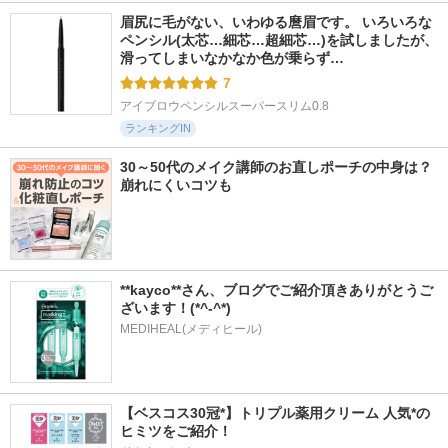
眉尻に毛がない、いわゆる麿眉です。 いろいろな
ペンシル(太芯…細芯…超細芯…)を試しましたが、
滑ってしまいなかなか色が乗らず…
7
アイブロウペンシルスーパースリム0.8
ランキングIN
30～50代のメイク講師のお直しポーチの中身は？
崩れにくいコツも
**kayco**さん、ブログでご紹介頂きありがとうご
ざいます！(*^-^*)
MEDIHEAL(メディヒール)
【ベスコス30冠*】トリプル薬用クリーム 人気*の
ヒミツをご紹介！