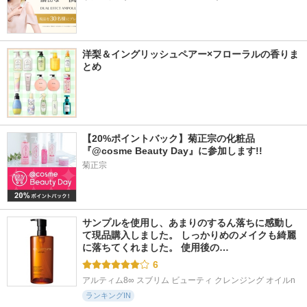
洋梨＆イングリッシュペアー×フローラルの香りま
とめ
【20%ポイントバック】菊正宗の化粧品
『@cosme Beauty Day』に参加します!!
菊正宗
サンプルを使用し、あまりのするん落ちに感動し
て現品購入しました。 しっかりめのメイクも綺麗
に落ちてくれました。 使用後の…
6
アルティム8∞ スブリム ビューティ クレンジング オイルn
ランキングIN