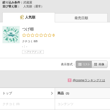
絞り込み条件：
武蔵屋
並び替え順：
人気順（通常）
人気順
発売日順
つげ櫛
0
クチコミ 8件
-
-
ヘアケアグッズ
表示形式：
リスト
画像
@cosmeランキングとは
?
トップ
商品
(1)
クチコミ
コンテンツ
(0)