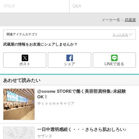
ブログ
Q&A
メーカー名：
武蔵屋
関連アイテムカテゴリ
もっとみる
武蔵屋の情報をお友達にシェアしませんか？
ポスト
シェア
LINEで送る
あわせて読みたい
@cosme STOREで働く美容部員特集♪未経験
OK！
＠ｃｏｓｍｅキャリア
一日中透明感続く・・・さらさら肌おしろい♪
セザンヌ